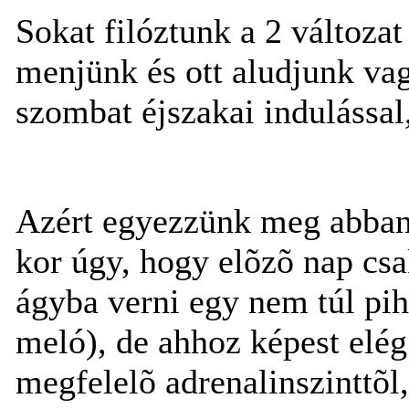
Sokat filóztunk a 2 változa
menjünk és ott aludjunk va
szombat éjszakai indulással,
Azért egyezzünk meg abban
kor úgy, hogy elõzõ nap cs
ágyba verni egy nem túl pih
meló), de ahhoz képest elég
megfelelõ adrenalinszinttõl