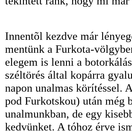
tekintett ránk, hogy mi már
Innentõl kezdve már lényeg
mentünk a Furkota-völgyben
elegem is lenni a botorkálás
széltörés által kopárra gyalu
napon unalmas körítéssel. A
pod Furkotskou) után még b
unalmunkban, de egy kisebb
kedvünket. A tóhoz érve is