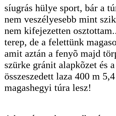
síugrás hülye sport, bár a tú
nem veszélyesebb mint szik
nem kifejezetten osztottam..
terep, de a felettünk magas
amit aztán a fenyõ majd tö
szürke gránit alapkõzet és 
összeszedett laza 400 m 5,4 
magashegyi túra lesz!