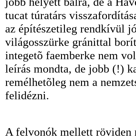
jobb helyett balra, de a Have
tucat túratárs visszafordítá
az építészetileg rendkívül jó
világosszürke gránittal borí
integetõ faemberke nem vol
leírás mondta, de jobb (!) k
remélhetõleg nem a nemzets
felidézni.
A felvonók mellett röviden