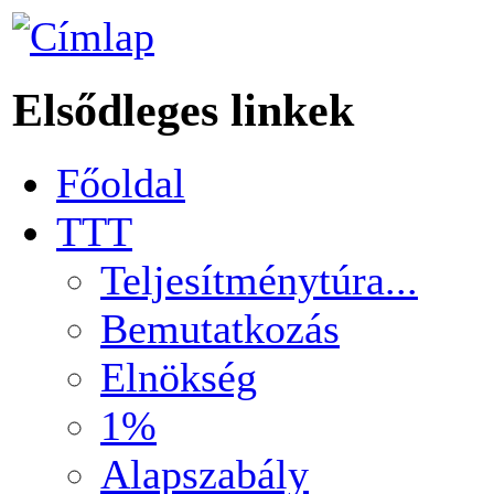
Elsődleges linkek
Főoldal
TTT
Teljesítménytúra...
Bemutatkozás
Elnökség
1%
Alapszabály