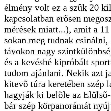
élmény volt ez a szûk 20 ki
kapcsolatban erõsen megosz
mérések miatt...), amit a 11
sokan meg tudnak csinálni, d
távokon nagy szintkülönbség
és a kevésbé kipróbált spor
tudom ajánlani. Nekik azt j
kitevõ túra keretében szép l
hagyják ki belõle az Elüls
bár szép körpanorámát nyúj