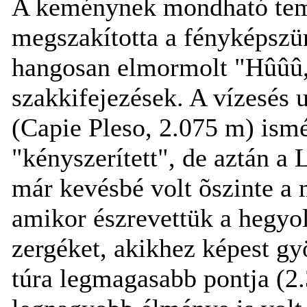
A keménynek mondható temp
megszakította a fényképszü
hangosan elmormolt "Hûûû,
szakkifejezések. A vízesés 
(Capie Pleso, 2.075 m) ism
"kényszerített", de aztán a 
már kevésbé volt õszinte a 
amikor észrevettük a hegy
zergéket, akikhez képest g
túra legmagasabb pontja (