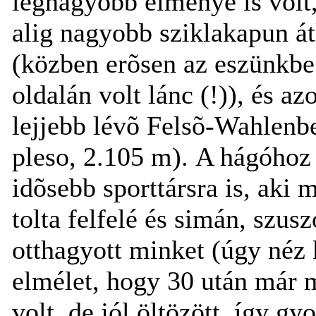
legnagyobb élménye is volt
alig nagyobb sziklakapun át
(közben erõsen az eszünkbe
oldalán volt lánc (!)), és a
lejjebb lévõ Felsõ-Wahlenb
pleso, 2.105 m). A hágóhoz
idõsebb sporttársra is, aki
tolta felfelé és simán, szus
otthagyott minket (úgy néz 
elmélet, hogy 30 után már m
volt, de jól öltözött, így g