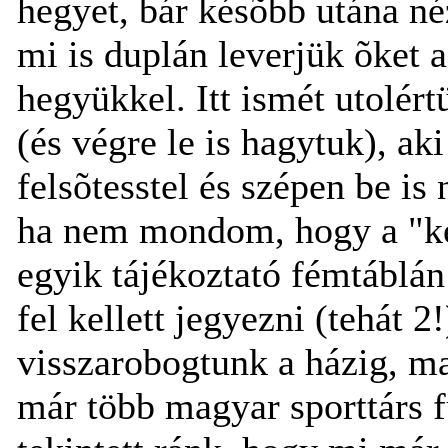
hegyet, bár késõbb utána 
mi is duplán leverjük õket
hegyükkel. Itt ismét utolért
(és végre le is hagytuk), a
felsõtesstel és szépen be is
ha nem mondom, hogy a "ke
egyik tájékoztató fémtáblán
fel kellett jegyezni (tehát 
visszarobogtunk a házig, ma
már több magyar sporttárs f