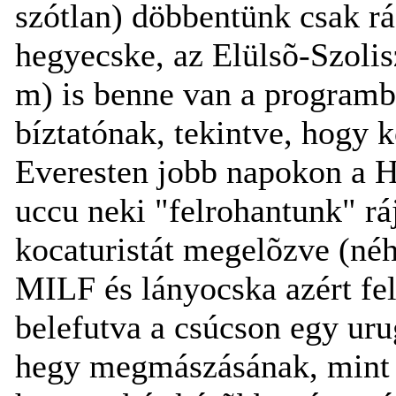
szótlan) döbbentünk csak rá
hegyecske, az Elülsõ-Szoli
m) is benne van a programb
bíztatónak, tekintve, hogy k
Everesten jobb napokon a Hi
uccu neki "felrohantunk" ráj
kocaturistát megelõzve (néh
MILF és lányocska azért fel
belefutva a csúcson egy uru
hegy megmászásának, mint a