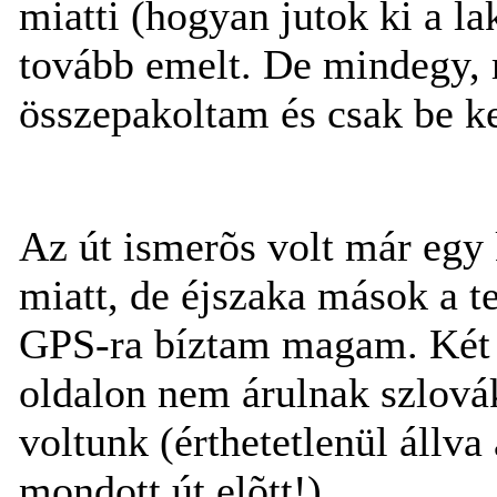
miatti (hogyan jutok ki a l
tovább emelt. De mindegy, 
összepakoltam és csak be kel
Az út ismerõs volt már egy
miatt, de éjszaka mások a te
GPS-ra bíztam magam. Két 
oldalon nem árulnak szlovák m
voltunk (érthetetlenül állva
mondott út elõtt!).