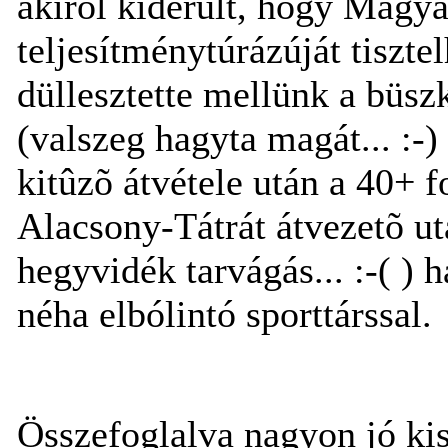
akirõl kiderült, hogy Magya
teljesítménytúrázúját tiszt
düllesztette mellünk a büsz
(valszeg hagyta magát... :-)
kitûzõ átvétele után a 40+ 
Alacsony-Tátrát átvezetõ ut
hegyvidék tarvágás... :-( )
néha elbólintó sporttárssal.
Összefoglalva nagyon jó kis