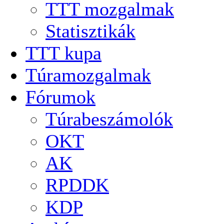
TTT mozgalmak
Statisztikák
TTT kupa
Túramozgalmak
Fórumok
Túrabeszámolók
OKT
AK
RPDDK
KDP