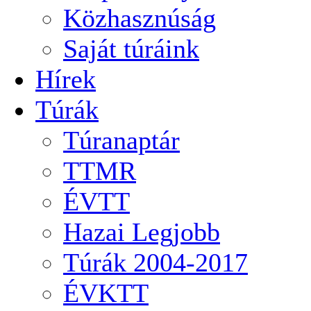
Közhasznúság
Saját túráink
Hírek
Túrák
Túranaptár
TTMR
ÉVTT
Hazai Legjobb
Túrák 2004-2017
ÉVKTT