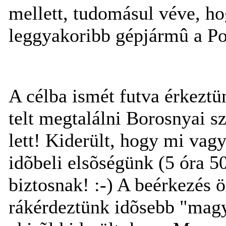
mellett, tudomásul véve, h
leggyakoribb gépjármû a 
A célba ismét futva érkeztü
telt megtalálni Borosnyai s
lett! Kiderült, hogy mi vag
idõbeli elsõségünk (5 óra 
biztosnak! :-) A beérkezés 
rákérdeztünk idõsebb "magy