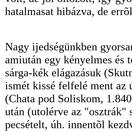
hatalmasat hibázva, de errõ
Nagy ijedségünkben gyorsan
amiután egy kényelmes és t
sárga-kék elágazásuk (Skut
ismét kissé felfelé ment az
(Chata pod Soliskom, 1.840
után (utolérve az "osztrák" 
pecsételt, úh. innentõl kez