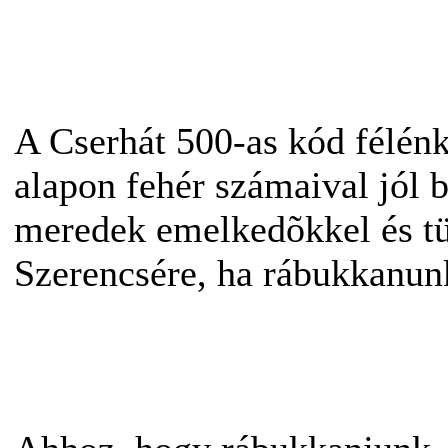
A Cserhát 500-as kód félénk
alapon fehér számaival jól b
meredek emelkedõkkel és tü
Szerencsére, ha rábukkanun