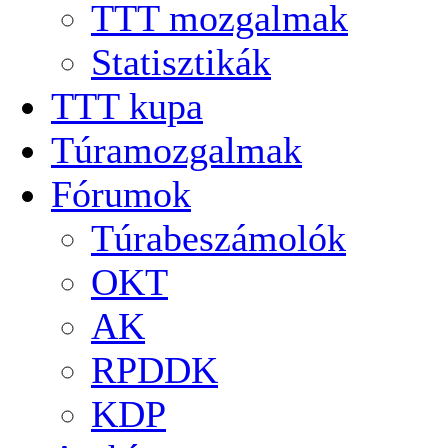
TTT mozgalmak
Statisztikák
TTT kupa
Túramozgalmak
Fórumok
Túrabeszámolók
OKT
AK
RPDDK
KDP