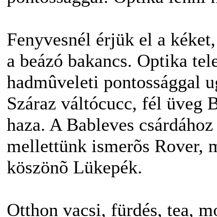
Fenyvesnél érjük el a kéket,
a beázó bakancs. Optika tele
hadmûveleti pontossággal u
Száraz váltócucc, fél üveg 
haza. A Bableves csárdához
mellettünk ismerõs Rover, 
köszönõ Lükepék.
Otthon vacsi, fürdés, tea,