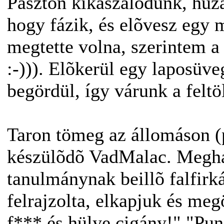
Pásztón kikászálódunk, húz
hogy fázik, és elõvesz egy 
megtette volna, szerintem 
:-))). Elõkerül egy laposüve
begördül, így várunk a feltöl
Taron tömeg az állomáson (p
készülõdõ VadMalac. Megha
tanulmánynak beillõ falfirká
felrajzolta, elkapjuk és meg
f*** és hülye cigány!" "Pun