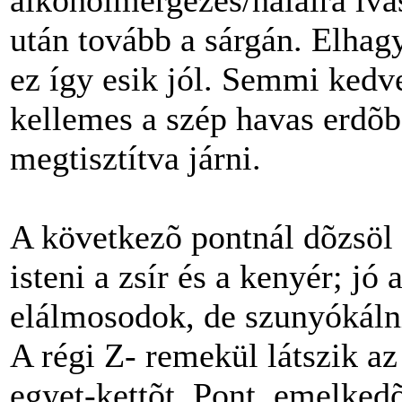
alkoholmérgezés/halálra ivá
után tovább a sárgán. Elhag
ez így esik jól. Semmi ked
kellemes a szép havas erdõ
megtisztítva járni.
A következõ pontnál dõzsöl a
isteni a zsír és a kenyér; jó
elálmosodok, de szunyókáln
A régi Z- remekül látszik az
egyet-kettõt. Pont, emelkedõ