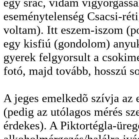
egy srác, vidám vigyorgássa
eseménytelenség Csacsi-rét
voltam). Itt eszem-iszom (po
egy kisfiú (gondolom) anyuk
gyerek felgyorsult a csokim
fotó, majd tovább, hosszú so
A jeges emelkedõ szívja az
(pedig az utólagos mérés szer
érdekes). A Piktortégla-üre