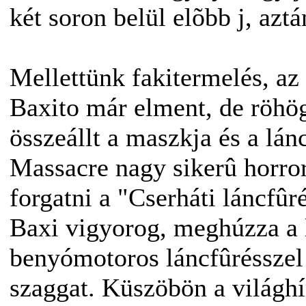
két soron belül elõbb j, aztá
Mellettünk fakitermelés, az
Baxito már elment, de röhö
összeállt a maszkja és a lá
Massacre nagy sikerû horror
forgatni a "Cserháti láncfûr
Baxi vigyorog, meghúzza a 
benyómotoros láncfûrésszel d
szaggat. Küszöbön a világhí