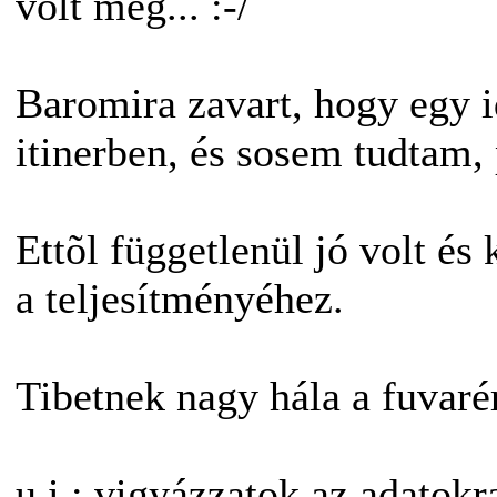
volt még... :-/
Baromira zavart, hogy egy 
itinerben, és sosem tudtam,
Ettõl függetlenül jó volt é
a teljesítményéhez.
Tibetnek nagy hála a fuvarért
u.i.: vigyázzatok az adatokra