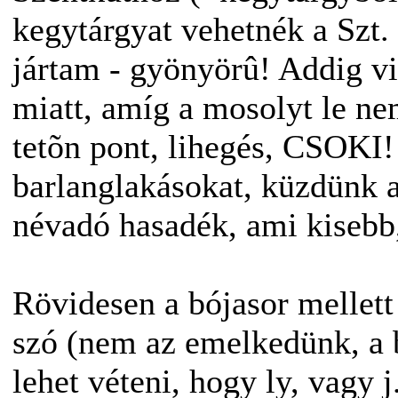
kegytárgyat vehetnék a Szt. 
jártam - gyönyörû! Addig v
miatt, amíg a mosolyt le ne
tetõn pont, lihegés, CSOKI!
barlanglakásokat, küzdünk 
névadó hasadék, ami kisebb
Rövidesen a bójasor mellet
szó (nem az emelkedünk, a 
lehet véteni, hogy ly, vagy j