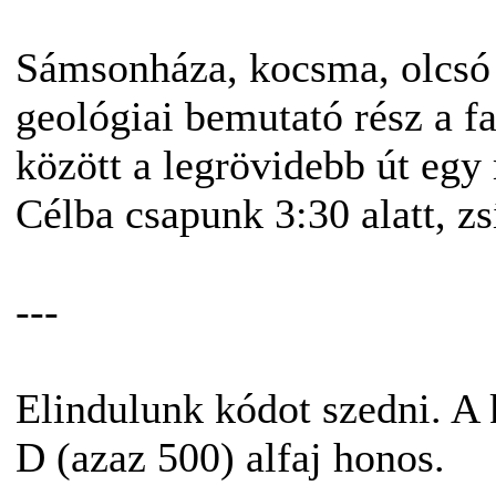
Sámsonháza, kocsma, olcsó 
geológiai bemutató rész a fa
között a legrövidebb út egy
Célba csapunk 3:30 alatt, zsí
---
Elindulunk kódot szedni. A k
D (azaz 500) alfaj honos.