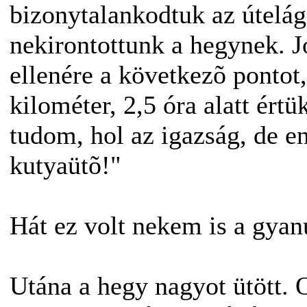
bizonytalankodtuk az útelága
nekirontottunk a hegynek. 
ellenére a következõ pontot,
kilométer, 2,5 óra alatt ér
tudom, hol az igazság, de e
kutyaütõ!"
Hát ez volt nekem is a gyan
Utána a hegy nagyot ütött. 