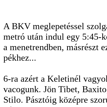
A BKV meglepetéssel szolgál
metró után indul egy 5:45-k
a menetrendben, másrészt ez
pékhez...
6-ra azért a Keletinél vagy
vacogunk. Jön Tibet, Baxito,
Stilo. Pásztóig középre szo