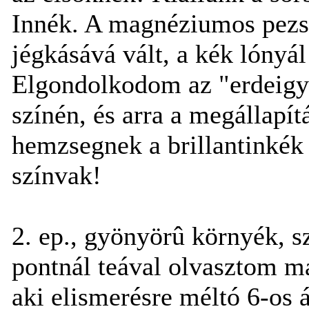
Innék. A magnéziumos pezsg
jégkásává vált, a kék lónyá
Elgondolkodom az "erdeigy
színén, és arra a megállapít
hemzsegnek a brillantinkék
színvak!
2. ep., gyönyörû környék, s
pontnál teával olvasztom m
aki elismerésre méltó 6-os á