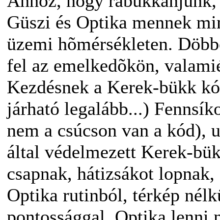
Ahhoz, hogy rábukkanjunk, 
Güszi és Optika mennek mi
üzemi hõmérsékleten. Döbbe
fel az emelkedõkön, valami
Kezdésnek a Kerek-bükk kódj
járható legalább...) Fennsík
nem a csúcson van a kód), u
által védelmezett Kerek-bük
csapnak, hátizsákot lopnak,
Optika rutinból, térkép nélk
pontossággal. Optika lenni 