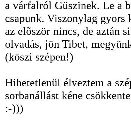
a várfalról Güszinek. Le a b
csapunk. Viszonylag gyors k
az elõször nincs, de aztán s
olvadás, jön Tibet, megyünk
(köszi szépen!)
Hihetetlenül élveztem a szé
sorbanállást kéne csökkenten
:-)))