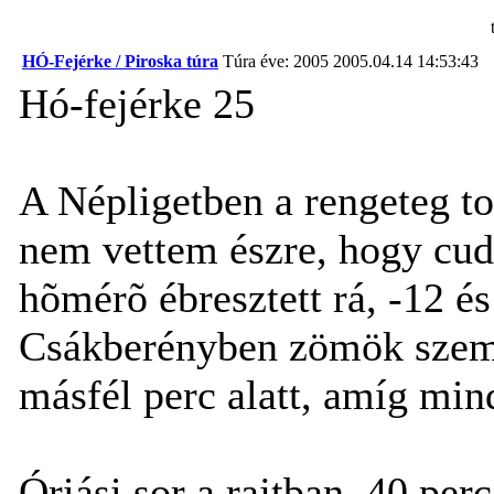
HÓ-Fejérke / Piroska túra
Túra éve: 2005
2005.04.14 14:53:43
Hó-fejérke 25
A Népligetben a rengeteg to
nem vettem észre, hogy cuda
hõmérõ ébresztett rá, -12 é
Csákberényben zömök szem
másfél perc alatt, amíg min
Óriási sor a rajtban. 40 per