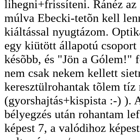
lihegni+frissíteni. Ránéz az 
múlva Ebecki-tetõn kell len
kiáltással nyugtázom. Optik
egy kiütött állapotú csoport
késõbb, és "Jön a Gólem!" f
nem csak nekem kellett sietn
keresztülrohantak tõlem tíz
(gyorshajtás+kispista :-) ).
bélyegzés után rohantam lef
képest 7, a valódihoz képest