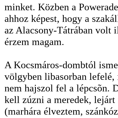
minket. Közben a Powerade
ahhoz képest, hogy a szakál
az Alacsony-Tátrában volt 
érzem magam.
A Kocsmáros-dombtól ismerõ
völgyben libasorban lefelé
nem hajszol fel a lépcsõn. D
kell zúzni a meredek, lejár
(marhára élveztem, szánkózn