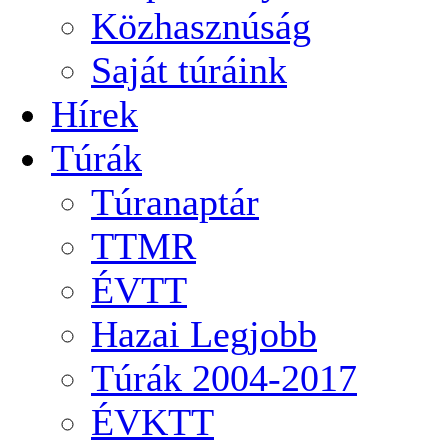
Közhasznúság
Saját túráink
Hírek
Túrák
Túranaptár
TTMR
ÉVTT
Hazai Legjobb
Túrák 2004-2017
ÉVKTT