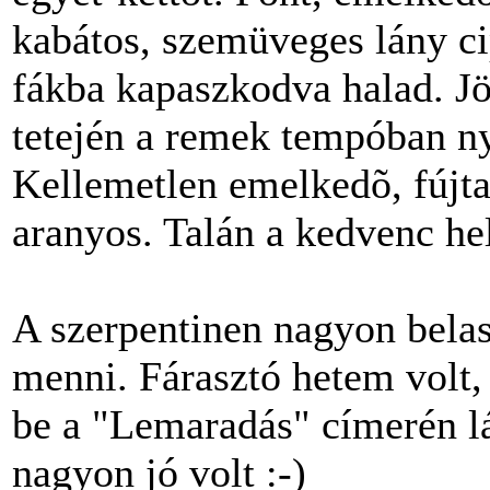
kabátos, szemüveges lány cip
fákba kapaszkodva halad. Jön
tetején a remek tempóban 
Kellemetlen emelkedõ, fújta
aranyos. Talán a kedvenc h
A szerpentinen nagyon belas
menni. Fárasztó hetem volt, k
be a "Lemaradás" címerén l
nagyon jó volt :-)