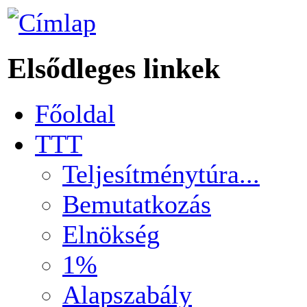
Elsődleges linkek
Főoldal
TTT
Teljesítménytúra...
Bemutatkozás
Elnökség
1%
Alapszabály