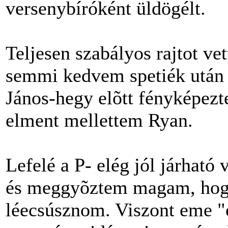
versenybíróként üldögélt.
Teljesen szabályos rajtot ve
semmi kedvem spetiék után r
János-hegy elõtt fényképezt
elment mellettem Ryan.
Lefelé a P- elég jól járható v
és meggyõztem magam, hog
léecsúsznom. Viszont eme "