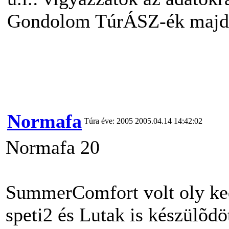
Gondolom TúrÁSZ-ék majd j
Normafa
Túra éve: 2005
2005.04.14 14:42:02
Normafa 20
SummerComfort volt oly kedv
speti2 és Lutak is készülõdö