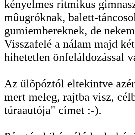
kényelmes ritmikus gimnasz
mûugróknak, balett-táncosok
gumiembereknek, de nekem 
Visszafelé a nálam majd két
hihetetlen önfeláldozással vá
Az ülõpóztól eltekintve azér
mert meleg, rajtba visz, célb
túraautója" címet :-).