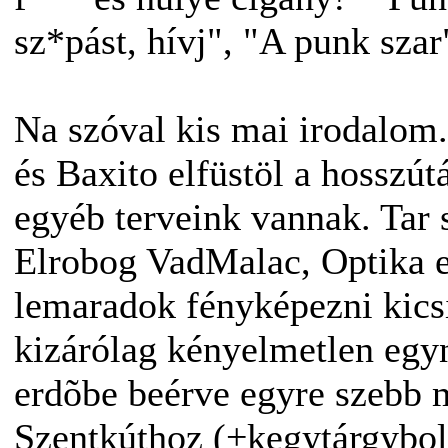
sz*pást, hívj", "A punk szar
Na szóval kis mai irodalom
és Baxito elfüstöl a hosszú
egyéb terveink vannak. Tar 
Elrobog VadMalac, Optika e
lemaradok fényképezni kicsit
kizárólag kényelmetlen egy
erdõbe beérve egyre szebb 
Szentkúthoz (+kegytárgybol