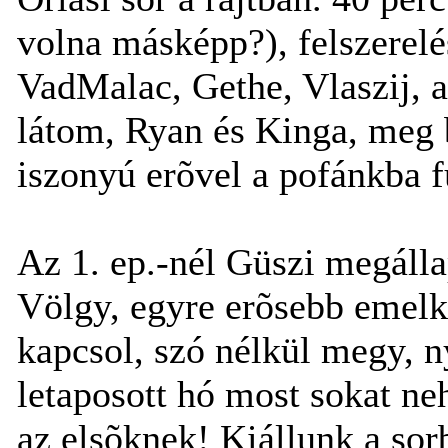
volna másképp?), felszerelé
VadMalac, Gethe, Vlaszij, 
látom, Ryan és Kinga, meg b
iszonyú erõvel a pofánkba f
Az 1. ep.-nél Güszi megálla
Völgy, egyre erõsebb emelk
kapcsol, szó nélkül megy,
letaposott hó most sokat ne
az elsõknek! Kiállunk a sor