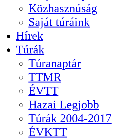
Közhasznúság
Saját túráink
Hírek
Túrák
Túranaptár
TTMR
ÉVTT
Hazai Legjobb
Túrák 2004-2017
ÉVKTT