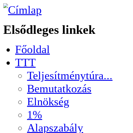
Elsődleges linkek
Főoldal
TTT
Teljesítménytúra...
Bemutatkozás
Elnökség
1%
Alapszabály