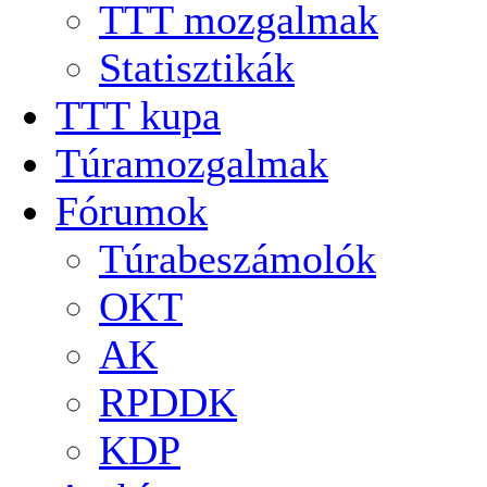
TTT mozgalmak
Statisztikák
TTT kupa
Túramozgalmak
Fórumok
Túrabeszámolók
OKT
AK
RPDDK
KDP