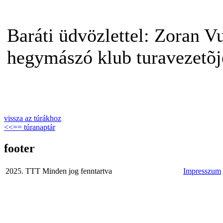
Baráti üdvözlettel: Zoran 
hegymászó klub turavezetõj
vissza az túrákhoz
<<== túranaptár
footer
2025. TTT Minden jog fenntartva
Impresszum