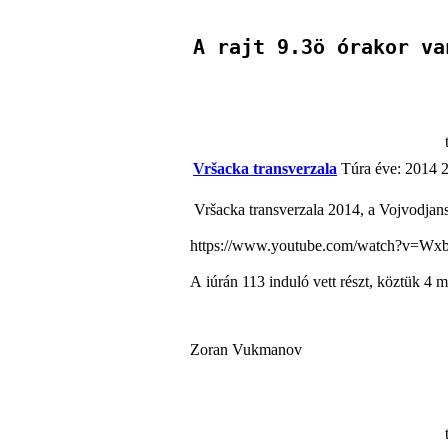
A rajt 9.3ö órakor va
Vršacka transverzala
Túra éve: 2014
2
Vršacka transverzala 2014, a Vojvodjanska 
https://www.youtube.com/watch?v=Wx
A iúrán 113 induló vett részt, köztük 4 
Zoran Vukmanov