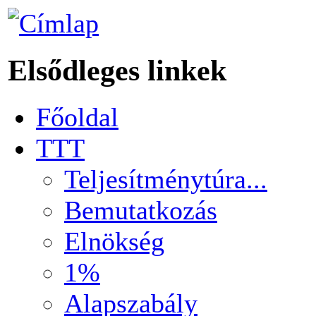
Elsődleges linkek
Főoldal
TTT
Teljesítménytúra...
Bemutatkozás
Elnökség
1%
Alapszabály