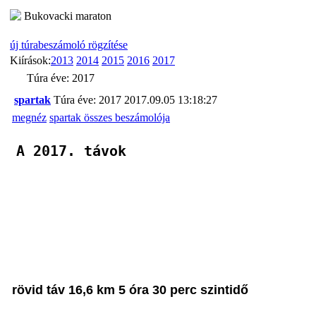
Bukovacki maraton
új túrabeszámoló rögzítése
Kiírások:
2013
2014
2015
2016
2017
Túra éve: 2017
spartak
Túra éve: 2017
2017.09.05 13:18:27
megnéz
spartak összes beszámolója
A 2017. távok
rövid táv 16,6 km 5 óra 30 perc szintidő