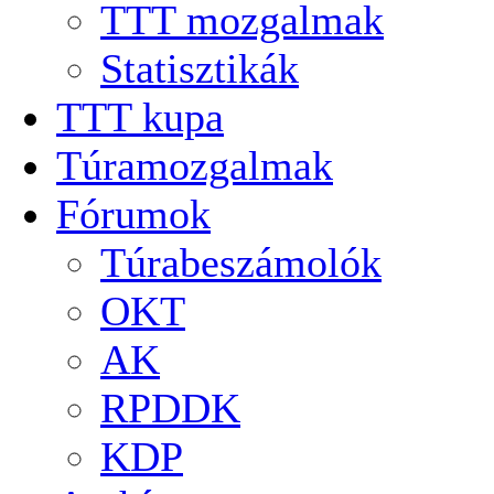
TTT mozgalmak
Statisztikák
TTT kupa
Túramozgalmak
Fórumok
Túrabeszámolók
OKT
AK
RPDDK
KDP