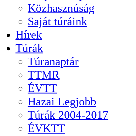
Közhasznúság
Saját túráink
Hírek
Túrák
Túranaptár
TTMR
ÉVTT
Hazai Legjobb
Túrák 2004-2017
ÉVKTT