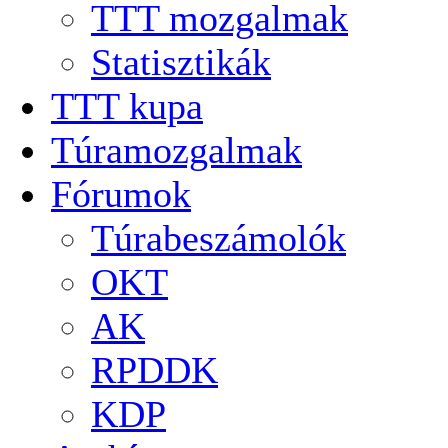
TTT mozgalmak
Statisztikák
TTT kupa
Túramozgalmak
Fórumok
Túrabeszámolók
OKT
AK
RPDDK
KDP