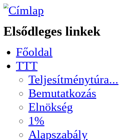
Elsődleges linkek
Főoldal
TTT
Teljesítménytúra...
Bemutatkozás
Elnökség
1%
Alapszabály