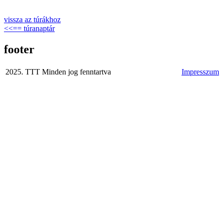
vissza az túrákhoz
<<== túranaptár
footer
2025. TTT Minden jog fenntartva
Impresszum