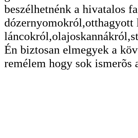
beszélhetnénk a hivatalos f
dózernyomokról,otthagyott 
láncokról,olajoskannákról,st
Én biztosan elmegyek a köve
remélem hogy sok ismerõs ar