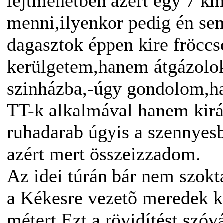
lejtmenetben azért egy 7 km
menni,ilyenkor pedig én se
dagasztok éppen kire fröcc
kerülgetem,hanem átgázolok
szinházba,-úgy gondolom,ha
TT-k alkalmával hanem kirá
ruhadarab úgyis a szennyesb
azért mert összeizzadom.
Az idei túrán bár nem szok
a Kékesre vezetõ meredek k
métert.Ezt a rövidítést szóvá