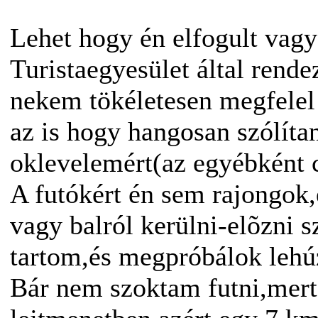
Lehet hogy én elfogult vag
Turistaegyesület által rende
nekem tökéletesen megfelel 
az is hogy hangosan szólít
oklevelemért(az egyébként 
A futókért én sem rajongok,
vagy balról kerülni-elõzni s
tartom,és megpróbálok lehú
Bár nem szoktam futni,mert