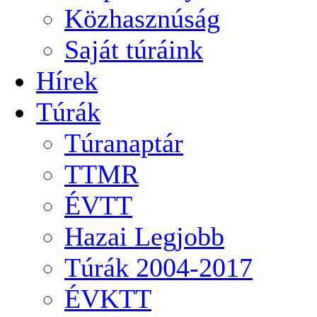
Közhasznúság
Saját túráink
Hírek
Túrák
Túranaptár
TTMR
ÉVTT
Hazai Legjobb
Túrák 2004-2017
ÉVKTT