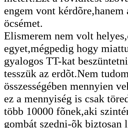
engem vont kérdõre,hanem a
öcsémet.
Elismerem nem volt helyes,
egyet,mégpedig hogy miattu
gyalogos TT-kat beszüntetni,
tesszük az erdõt.Nem tudom
összességében mennyien veh
ez a mennyiség is csak töre
több 10000 fõnek,aki szinté
gombát szedni-õk biztosan l