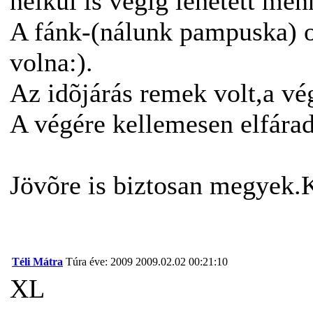
nélkül is végig lehetett men
A fánk-(nálunk pampuska) ol
volna:).
Az idõjárás remek volt,a vég
A végére kellemesen elfára
Jövõre is biztosan megyek
Téli Mátra
Túra éve: 2009
2009.02.02 00:21:10
XL