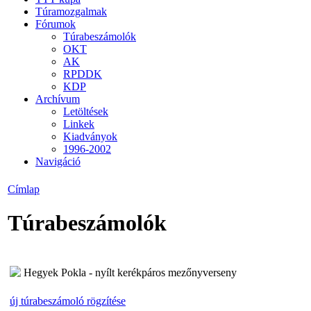
Túramozgalmak
Fórumok
Túrabeszámolók
OKT
AK
RPDDK
KDP
Archívum
Letöltések
Linkek
Kiadványok
1996-2002
Navigáció
Címlap
Túrabeszámolók
Hegyek Pokla - nyílt kerékpáros mezőnyverseny
új túrabeszámoló rögzítése