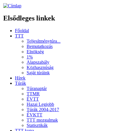
Elsődleges linkek
Főoldal
TTT
Teljesítménytúra...
Bemutatkozás
Elnökség
1%
Alapszabály
Közhasznúság
Saját túráink
Hírek
Túrák
Túranaptár
TTMR
ÉVTT
Hazai Legjobb
Túrák 2004-2017
ÉVKTT
TTT mozgalmak
Statisztikák
TTT kupa