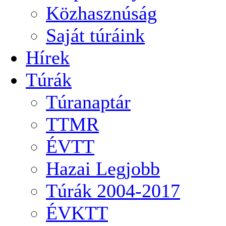
Közhasznúság
Saját túráink
Hírek
Túrák
Túranaptár
TTMR
ÉVTT
Hazai Legjobb
Túrák 2004-2017
ÉVKTT