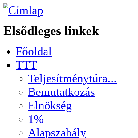
Elsődleges linkek
Főoldal
TTT
Teljesítménytúra...
Bemutatkozás
Elnökség
1%
Alapszabály