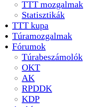
TTT mozgalmak
Statisztikák
TTT kupa
Túramozgalmak
Fórumok
Túrabeszámolók
OKT
AK
RPDDK
KDP