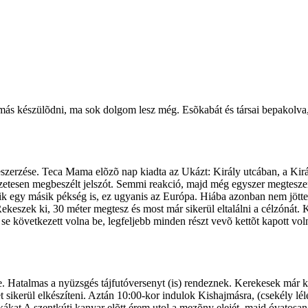
ás készülõdni, ma sok dolgom lesz még. Esõkabát és társai bepakolva, 
zerzése. Teca Mama elõzõ nap kiadta az Ukázt: Király utcában, a Kirá
zetesen megbeszélt jelszót. Semmi reakció, majd még egyszer megtesz
ódik egy másik pékség is, ez ugyanis az Európa. Hiába azonban nem jö
Rekeszek ki, 30 méter megtesz és most már sikerül eltalálni a célzóná
övetkezett volna be, legfeljebb minden részt vevõ kettõt kapott volna
 Hatalmas a nyüzsgés tájfutóversenyt (is) rendeznek. Kerekesek már ké
 sikerül elkészíteni. Aztán 10:00-kor indulok Kishajmásra, (csekély lél
ákat A szentkúti kanyar elõtt érem utol a mezõny elejét, majd óvatosa