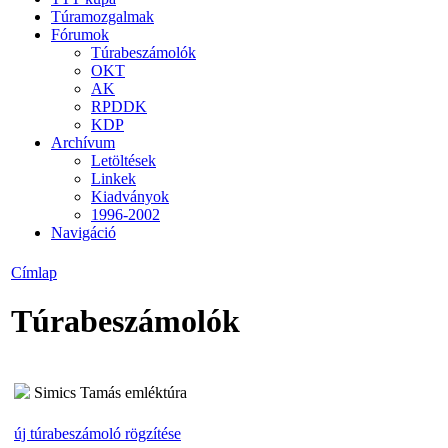
Túramozgalmak
Fórumok
Túrabeszámolók
OKT
AK
RPDDK
KDP
Archívum
Letöltések
Linkek
Kiadványok
1996-2002
Navigáció
Címlap
Túrabeszámolók
Simics Tamás emléktúra
új túrabeszámoló rögzítése