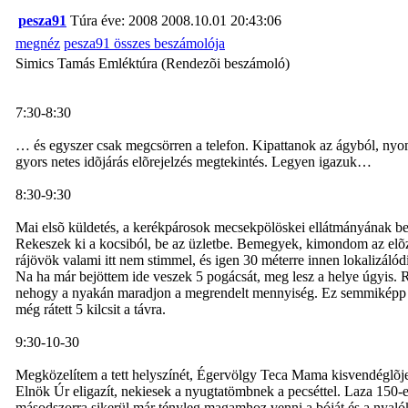
pesza91
Túra éve: 2008
2008.10.01 20:43:06
megnéz
pesza91 összes beszámolója
Simics Tamás Emléktúra (Rendezõi beszámoló)
7:30-8:30
… és egyszer csak megcsörren a telefon. Kipattanok az ágyból, nyom
gyors netes idõjárás elõrejelzés megtekintés. Legyen igazuk…
8:30-9:30
Mai elsõ küldetés, a kerékpárosok mecsekpölöskei ellátmányának bes
Rekeszek ki a kocsiból, be az üzletbe. Bemegyek, kimondom az elõ
rájövök valami itt nem stimmel, és igen 30 méterre innen lokalizál
Na ha már bejöttem ide veszek 5 pogácsát, meg lesz a helye úgyis. 
nehogy a nyakán maradjon a megrendelt mennyiség. Ez semmiképp se k
még rátett 5 kilcsit a távra.
9:30-10-30
Megközelítem a tett helyszínét, Égervölgy Teca Mama kisvendéglõje.
Elnök Úr eligazít, nekiesek a nyugtatömbnek a pecséttel. Laza 150-et
másodszorra sikerül már tényleg magamhoz venni a bóját és a nyalók