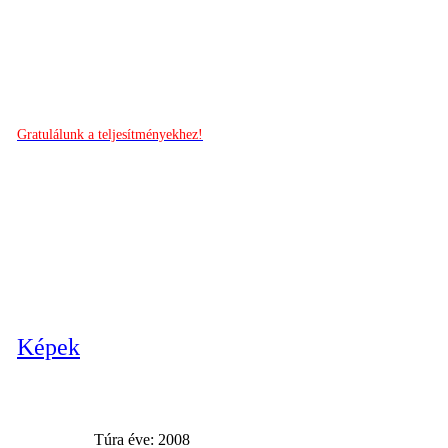
Gratulálunk a teljesítményekhez!
Képek
Túra éve: 2008