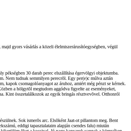
majd gyors vásárlás a közeli élelmiszerárusítóegységben, végül
ly pékségben 30 darab perec elszállítása égervölgyi objektumba.
em. Nem tudnak semmilyen perecrõl. Egy per(e)c múlva aztán
ttem, kapok csomagolóanyagot az áruhoz, amiért még pénzt se kérnek.
t. Közben a hölgytõl megtudom aggódva figyelte az eseményeket,
. Kint összetalálkozok az egyik bringás résztvevõvel. Otthonról
szülnek. Sok ismerõs arc. Elsõként Jaat-ot pillantom meg. Bent
ekszámú, eddigi tapasztalataim alapján csendes falu) miután
n kikerülöm õket a kocsival. Jó nagy kanyarok vannak a környéken,