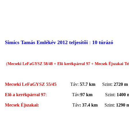
Simics Tamás Emlékév 2012 teljesítõi
:
10 túrázó
(
Mecseki LeFaGYSZ 58/48 + Elõ kerékpárral 97 + Mecsek Éjszakai Te
Mecseki LeFaGYSZ 55/45
Táv:
57.7 km
Szint:
2720 m
Elõ a kerékpárral 97
:
Táv:
97 km
Szint:
1400 
Mecsek Éjszakai:
Táv
:
37.4 km
Szint:
1290 