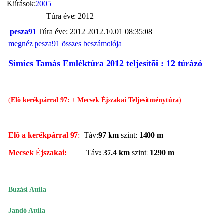
Kiírások:
2005
Túra éve: 2012
pesza91
Túra éve: 2012
2012.10.01 08:35:08
megnéz
pesza91 összes beszámolója
Simics Tamás Emléktúra 2012 teljesítõi : 12 túrázó
(
Elõ kerékpárral 97: + Mecsek Éjszakai Teljesítménytúra
)
Elõ a kerékpárral 97
:
Táv:
97 km
szint:
1400 m
Mecsek Éjszakai:
Táv
:
37.4 km
szint:
1290 m
Buzási Attila
Jandó Attila