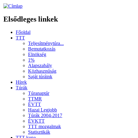
Elsődleges linkek
Főoldal
TTT
Teljesítménytúra...
Bemutatkozás
Elnökség
1%
Alapszabály
Közhasznúság
Saját túráink
Hírek
Túrák
Túranaptár
TTMR
ÉVTT
Hazai Legjobb
Túrák 2004-2017
ÉVKTT
TTT mozgalmak
Statisztikák
TTT kupa