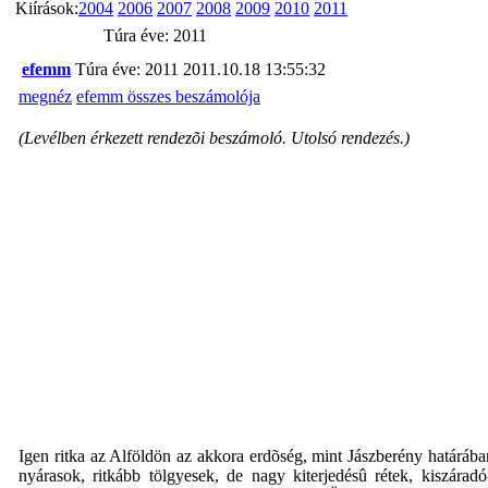
Kiírások:
2004
2006
2007
2008
2009
2010
2011
Túra éve: 2011
efemm
Túra éve: 2011
2011.10.18 13:55:32
megnéz
efemm összes beszámolója
(Levélben érkezett rendezõi beszámoló. Utolsó rendezés.)
Igen ritka az Alföldön az akkora erdõség, mint Jászberény határába
nyárasok, ritkább tölgyesek, de nagy kiterjedésû rétek, kiszárad