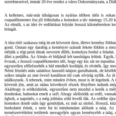
szerelmeseivel, immár 20 éve rendez a város Önkormányzata, a Diáks
A kellemes, már-már túlságosan is nyárias idõben idén is sokan 
csapadékmentes õsz jól felhizlalta a homokot a táv mintegy 15-20 k
Az elmúlt, s az idei év erdõirtásai folytán hosszú kilométereken ker
bringát.
A túra elsõ szakasza még itt-ott kövezett úton, illetve kemény föld
gond. Onnan egy darabig a keményre száradt fekete földön a mezõ
elérjük a régi pesti útnak nevezett dûlõt, komolyra fordul a feladat
állni a pedálba. Az Almás–ér hídjánál két tanulságra lelünk. Egyik,
évszak, s hosszú csapadékmentes idõ, hogy egy kis sár ne maradna i
egyszerûen elfûrészelték a híd mindkét korlátját, és elvitték. Így 
Némi frissítés után salakhoz hasonló talajon gurulhatunk, de késõ
szikes talaján az utat övezõ kanálison túl csak sóvirág nyílik. Az ú
találkozunk. A tehenek, mint minden évben, most is itt legelnek. 
kövesút jön, amit az utána következõ részek fényében tudunk még 
Akárhogy is erõlködnénk, egyszerûen nem mozdul a kerék a mély vá
dombokat, halmokat emelt a szél. Ahogy sûrûsödik az erdõ, vannak 
égbolt, a napsütés, s a még jobbára zöld levelû fák. Az erdõbe új
homokos domb után úgy gondoljuk, ez már az utolsó. Hosszú, küzde
burkolatot érünk, s nem fut ki minduntalan alólunk a talaj. Az 
természetvédelmi területek mezsgyéjén ugyan keményebb a talaj, 