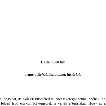
Hajta 50/80 km
avagy a járhatatlan homok históriája
n, hogy 50, de akár 80 kilométert is lehet tekeregni benne, anélkül,
ó-félben lévõ egykori folyómedrek is várják a turistákat. Hogy az al