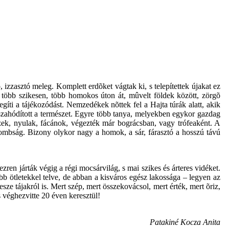
zzasztó meleg. Komplett erdõket vágtak ki, s telepítettek újakat ez
 több szikesen, több homokos úton át, mûvelt földek között, zörgõ
gíti a tájékozódást. Nemzedékek nõttek fel a Hajta túrák alatt, akik
sszahódított a természet. Egyre több tanya, melyekben egykor gazdag
Õzek, nyulak, fácánok, végezték már bográcsban, vagy trófeaként. A
dombság. Bizony olykor nagy a homok, a sár, fárasztó a hosszú távú
zren járták végig a régi mocsárvilág, s mai szikes és árteres vidéket.
bb ötletekkel telve, de abban a kisváros egész lakossága – legyen az
esze tájakról is. Mert szép, mert összekovácsol, mert érték, mert õriz,
 véghezvitte 20 éven keresztül!
Patakiné Kocza Anita