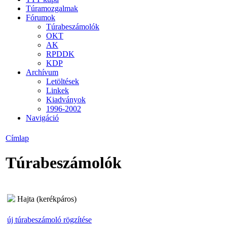
Túramozgalmak
Fórumok
Túrabeszámolók
OKT
AK
RPDDK
KDP
Archívum
Letöltések
Linkek
Kiadványok
1996-2002
Navigáció
Címlap
Túrabeszámolók
Hajta (kerékpáros)
új túrabeszámoló rögzítése