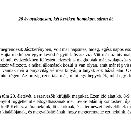
20 év gyalogosan, két keréken homokon, sáron át
egrendezik Jászberényben, volt már napsütés, hideg, egész napos esõ, i
Hajta medrében egyre kevésbé gyûlik össze víz. Vitt már az útvonal
lmúlt évtizedekben felfestett jelzések is megkoptak már, szalagozás se
bször változott, a néhai állomások közül is van olyan, amit már rég vi
Hol vannak már a tanyavilág vérmes kutyái, a tanyák sok háziállatai! 
, mint régen. Az ország ezen tája más, mint egy hegyvidék, mint egy 
úra 20. életévét, a szervezõk kifújják magukat. Ezen idõ alatt kb. 8-9 e
nytõl függetlenül ellátogathassanak ide. Jövõre talán új köntösben, úja
 kell! Kell ez a túra nekünk, itt lakóknak, és a természet kedvelõinek m
 kitalálójának, és megvalósítójának, hogy megteremtette ezt nekünk, és