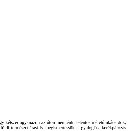
 hogy kétszer ugyanazon az úton mennénk. Jelentõs méretû akácerdõk,
földi természetjárást is megismertessük a gyaloglás, kerékpározás