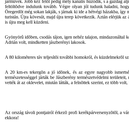
jármûvek. Jobb kéz felõl pedig mély kanális húzódik, s a gazdag aljn
feltöltõdve indulunk tovább. Végre olyan jól tudunk haladni, hogy
Öregerdõt még sokan lakják, s járnak ki ide a hétvégi házakba, így n
turistán. Újra kövesút, majd újra terep következik. Aztán elérjük az
is újra meg kell küzdeni.
Gyönyörû idõben, csodás tájon, igen nehéz talajon, mindazonáltal kel
Adrián volt, mindketten jászberényi lakosok.
A 80 kilométeres táv teljesítõi további homokról, és küzdelmekrõl s
A 20 km-es tekergõn a jó idõnek, és az egyre nagyobb ismertség
természetességgel járták be Jászberény természetvédelmi területeit, 
vették át az oklevelet, miután látták, a felnõttek szerint, ez több volt
Az ország távoli pontjairól érkezõ profi kerékpárversenyzõtõl, a vá
ekkora!