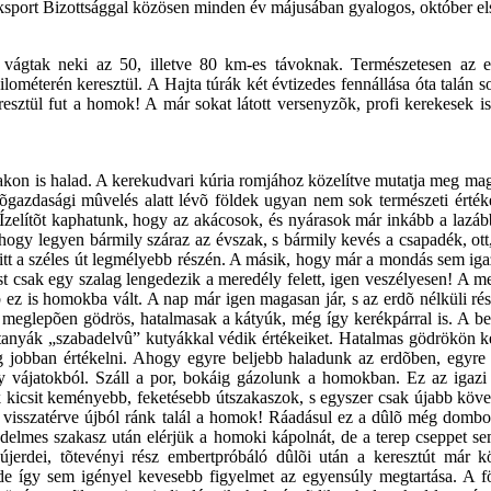
port Bizottsággal közösen minden év májusában gyalogos, október elsõ 
vágtak neki az 50, illetve 80 km-es távoknak. Természetesen az elõb
ilométerén keresztül. A Hajta túrák két évtizedes fennállása óta talán
esztül fut a homok! A már sokat látott versenyzõk, profi kerekesek is 
utakon is halad. A kerekudvari kúria romjához közelítve mutatja meg m
gazdasági mûvelés alatt lévõ földek ugyan nem sok természeti értéke
. Ízelítõt kaphatunk, hogy az akácosok, és nyárasok már inkább a lazáb
 hogy legyen bármily száraz az évszak, s bármily kevés a csapadék, ot
tt a széles út legmélyebb részén. A másik, hogy már a mondás sem igaz
most csak egy szalag lengedezik a meredély felett, igen veszélyesen! A
bb ez is homokba vált. A nap már igen magasan jár, s az erdõ nélküli 
t meglepõen gödrös, hatalmasak a kátyúk, még így kerékpárral is. A betak
A tanyák „szabadelvû” kutyákkal védik értékeiket. Hatalmas gödrökön k
jobban értékelni. Ahogy egyre beljebb haladunk az erdõben, egyre m
jatokból. Száll a por, bokáig gázolunk a homokban. Ez az igazi alföl
kicsit keményebb, feketésebb útszakaszok, s egyszer csak újabb kövez
ra visszatérve újból ránk talál a homok! Ráadásul ez a dûlõ még dom
lmes szakasz után elérjük a homoki kápolnát, de a terep cseppet se
újerdei, tõtevényi rész embertpróbáló dûlõi után a keresztút már 
de így sem igényel kevesebb figyelmet az egyensúly megtartása. A 