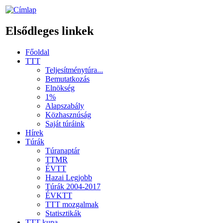
Elsődleges linkek
Főoldal
TTT
Teljesítménytúra...
Bemutatkozás
Elnökség
1%
Alapszabály
Közhasznúság
Saját túráink
Hírek
Túrák
Túranaptár
TTMR
ÉVTT
Hazai Legjobb
Túrák 2004-2017
ÉVKTT
TTT mozgalmak
Statisztikák
TTT kupa