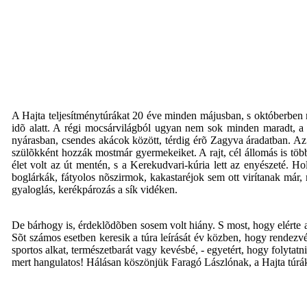
A Hajta teljesítménytúrákat 20 éve minden májusban, s októberben m
idõ alatt. A régi mocsárvilágból ugyan nem sok minden maradt, a 
nyárasban, csendes akácok között, térdig érõ Zagyva áradatban. Az e
szülõkként hozzák mostmár gyermekeiket. A rajt, cél állomás is töb
élet volt az út mentén, s a Kerekudvari-kúria lett az enyészeté. 
boglárkák, fátyolos nõszirmok, kakastaréjok sem ott virítanak már
gyaloglás, kerékpározás a sík vidéken.
De bárhogy is, érdeklõdõben sosem volt hiány. S most, hogy elérte a t
Sõt számos esetben keresik a túra leírását év közben, hogy rendezvé
sportos alkat, természetbarát vagy kevésbé, - egyetért, hogy folytatni
mert hangulatos! Hálásan köszönjük Faragó Lászlónak, a Hajta túrák