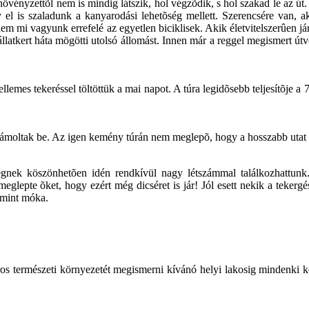
övényzettõl nem is mindig látszik, hol végzõdik, s hol szakad le az út.
 el is szaladunk a kanyarodási lehetõség mellett. Szerencsére van, ak
em mi vagyunk errefelé az egyetlen biciklisek. Akik életvitelszerûen já
 állatkert háta mögötti utolsó állomást. Innen már a reggel megismert út
lemes tekeréssel töltöttük a mai napot. A túra legidõsebb teljesítõje 
zámoltak be. Az igen kemény túrán nem meglepõ, hogy a hosszabb utat vá
nek köszönhetõen idén rendkívül nagy létszámmal találkozhattunk. 
meglepte õket, hogy ezért még dicséret is jár! Jól esett nekik a tekergé
, mint móka.
ros természeti környezetét megismerni kívánó helyi lakosig mindenki k