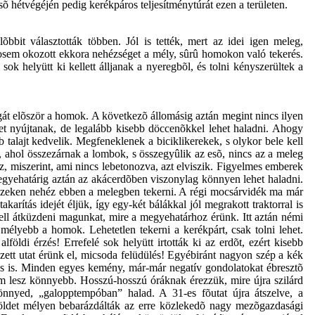
hétvégéjén pedig kerékpáros teljesítménytúrát ezen a területen.
bit választották többen. Jól is tették, mert az idei igen meleg,
 sosem okozott ekkora nehézséget a mély, sûrû homokon való tekerés.
sok helyütt ki kellett álljanak a nyeregbõl, és tolni kényszerültek a
agát elõször a homok. A következõ állomásig aztán megint nincs ilyen
t nyújtanak, de legalább kisebb döccenõkkel lehet haladni. Ahogy
b talajt kedvelik. Megfeneklenek a biciklikerekek, s olykor bele kell
t, ahol összezárnak a lombok, s összegyûlik az esõ, nincs az a meleg
, miszerint, ami nincs lebetonozva, azt elviszik. Figyelmes emberek
 megyehatárig aztán az akácerdõben viszonylag könnyen lehet haladni.
részeken nehéz ebben a melegben tekerni. A régi mocsárvidék ma már
arítás idejét éljük, így egy-két bálákkal jól megrakott traktorral is
ell átküzdeni magunkat, mire a megyehatárhoz érünk. Itt aztán némi
élyebb a homok. Lehetetlen tekerni a kerékpárt, csak tolni lehet.
di érzés! Errefelé sok helyütt irtották ki az erdõt, ezért kisebb
ett utat érünk el, micsoda felüdülés! Egyébiránt nagyon szép a kék
bos is. Minden egyes kemény, már-már negatív gondolatokat ébresztõ
m lesz könnyebb. Hosszú-hosszú óráknak érezzük, mire újra szilárd
könnyed, „galopptempóban” halad. A 31-es fõutat újra átszelve, a
földet mélyen bebarázdálták az erre közlekedõ nagy mezõgazdasági