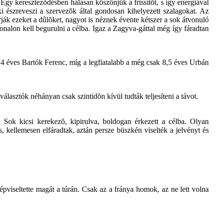
 Egy keresztezõdésben hálásan köszönjük a frissítõt, s így energiával
i észreveszi a szervezõk által gondosan kihelyezett szalagokat. Az
rják ezeket a dûlõket, nagyot is néznek évente kétszer a sok átvonuló
vonalon kell begurulni a célba. Igaz a Zagyva-gáttal még így fáradtan
a 74 éves Bartók Ferenc, míg a legfiatalabb a még csak 8,5 éves Urbán
lasztók néhányan csak szintidõn kívül tudták teljesíteni a távot.
Sok kicsi kerekezõ, kipirulva, boldogan érkezett a célba. Olyan
s, kellemesen elfáradtak, aztán persze büszkén viselték a jelvényt és
épviseltette magát a túrán. Csak az a fránya homok, az ne lett volna