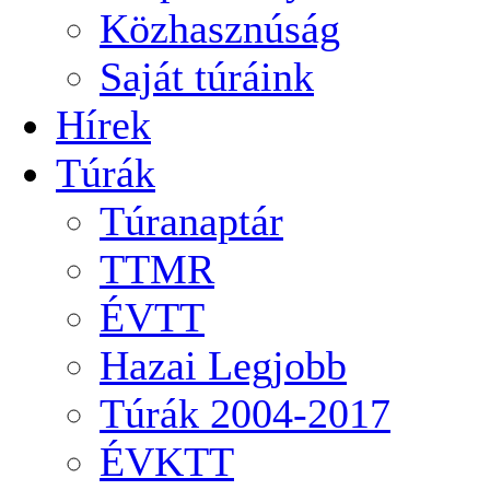
Közhasznúság
Saját túráink
Hírek
Túrák
Túranaptár
TTMR
ÉVTT
Hazai Legjobb
Túrák 2004-2017
ÉVKTT