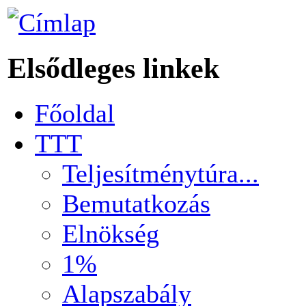
Elsődleges linkek
Főoldal
TTT
Teljesítménytúra...
Bemutatkozás
Elnökség
1%
Alapszabály