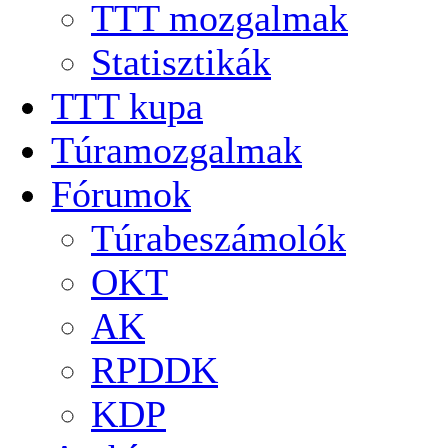
TTT mozgalmak
Statisztikák
TTT kupa
Túramozgalmak
Fórumok
Túrabeszámolók
OKT
AK
RPDDK
KDP