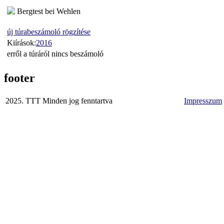
Bergtest bei Wehlen
új túrabeszámoló rögzítése
Kiírások:
2016
erről a túráról nincs beszámoló
footer
2025. TTT Minden jog fenntartva
Impresszum