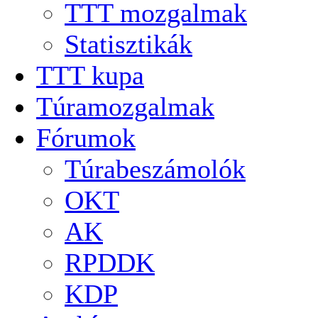
TTT mozgalmak
Statisztikák
TTT kupa
Túramozgalmak
Fórumok
Túrabeszámolók
OKT
AK
RPDDK
KDP