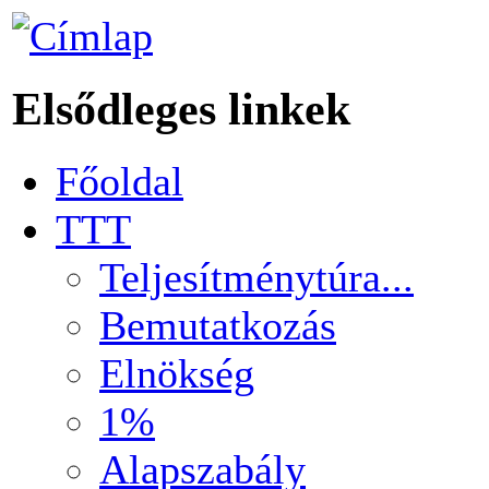
Elsődleges linkek
Főoldal
TTT
Teljesítménytúra...
Bemutatkozás
Elnökség
1%
Alapszabály