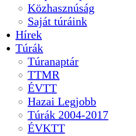
Közhasznúság
Saját túráink
Hírek
Túrák
Túranaptár
TTMR
ÉVTT
Hazai Legjobb
Túrák 2004-2017
ÉVKTT