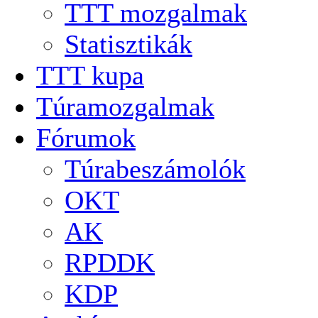
TTT mozgalmak
Statisztikák
TTT kupa
Túramozgalmak
Fórumok
Túrabeszámolók
OKT
AK
RPDDK
KDP