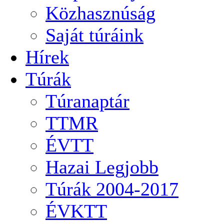
Közhasznúság
Saját túráink
Hírek
Túrák
Túranaptár
TTMR
ÉVTT
Hazai Legjobb
Túrák 2004-2017
ÉVKTT