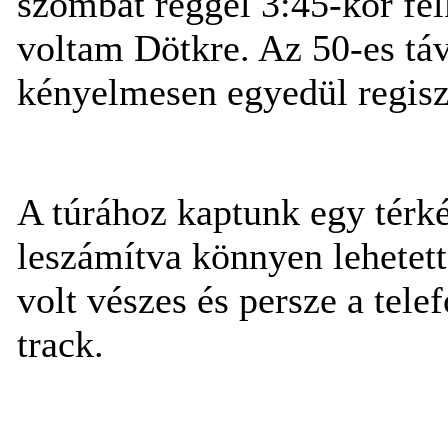
szombat reggel 3:45-kor fe
voltam Dötkre. Az 50-es tá
kényelmesen egyedül regisz
A túrához kaptunk egy térkép
leszámítva könnyen lehetett
volt vészes és persze a tele
track.