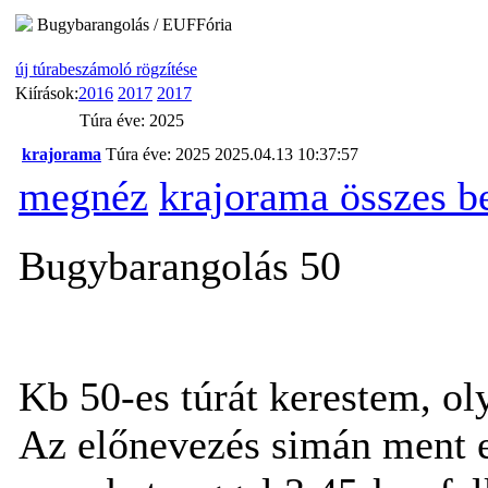
Bugybarangolás / EUFFória
új túrabeszámoló rögzítése
Kiírások:
2016
2017
2017
Túra éve: 2025
krajorama
Túra éve: 2025
2025.04.13 10:37:57
megnéz
krajorama összes b
Bugybarangolás 50
Kb 50-es túrát kerestem, o
Az előnevezés simán ment e