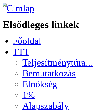
Elsődleges linkek
Főoldal
TTT
Teljesítménytúra...
Bemutatkozás
Elnökség
1%
Alapszabály