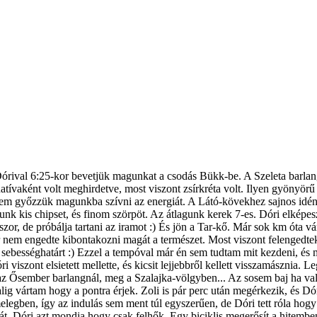
rival 6:25-kor bevetjük magunkat a csodás Bükk-be. A Szeleta barlang
natívaként volt meghirdetve, most viszont zsírkréta volt. Ilyen gyönyör
nem győzzük magunkba szívni az energiát. A Látó-kövekhez sajnos idén n
 kis chipset, és finom szörpöt. Az átlagunk kerek 7-es. Dóri elképesztő
okszor, de próbálja tartani az iramot :) És jön a Tar-kő. Már sok km óta
em engedte kibontakozni magát a természet. Most viszont felengedtek a
tt sebességhatárt :) Ezzel a tempóval már én sem tudtam mit kezdeni, és
i viszont elsietett mellette, és kicsit lejjebbről kellett visszamásznia. 
z Ősember barlangnál, meg a Szalajka-völgyben... Az sosem baj ha vala
lig vártam hogy a pontra érjek. Zoli is pár perc után megérkezik, és Dó
elegben, így az indulás sem ment túl egyszerűen, de Dóri tett róla hog
. Dóri azt mondja hogy csak felhők. Egy biciklis megerősít a hitemben :