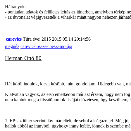
Hátrányok:
- pontatlan adatok és felületes leírás az itinerben, amelyben térkép
- az útvonalat végigvezették a viharkár miatt nagyon nehezen járható
carevics
Túra éve: 2015
2015.05.14 20:14:56
megnéz
carevics összes beszámolója
Herman Ottó 80
Hét körül indulok, kicsit késõbb, mint gondoltam. Hidegebb van, mi
Kialvatlan vagyok, az elsõ emelkedõn már azt érzem, hogy nem fog 
nem kaptuk meg a frissítõpontok listáját elõzetesen, úgy készültem, 
1. EP: az itiner szerinti táv már eltelt, de sehol a leágazó jel. Még
hallok abból az irányból, úgyhogy irány lefelé, jönnek is szembe más