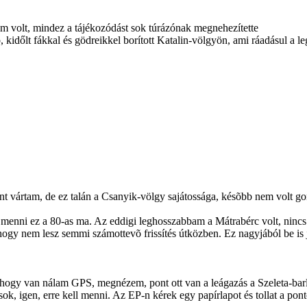
 nem volt, mindez a tájékozódást sok túrázónak megnehezítette
, kidőlt fákkal és gödreikkel borított Katalin-völgyön, ami ráadásul a l
nt vártam, de ez talán a Csanyik-völgy sajátossága, késõbb nem volt go
menni ez a 80-as ma. Az eddigi leghosszabbam a Mátrabérc volt, ninc
hogy nem lesz semmi számottevõ frissítés útközben. Ez nagyjából be is j
 jó, hogy van nálam GPS, megnézem, pont ott van a leágazás a Szeleta-ba
ok, igen, erre kell menni. Az EP-n kérek egy papírlapot és tollat a pon