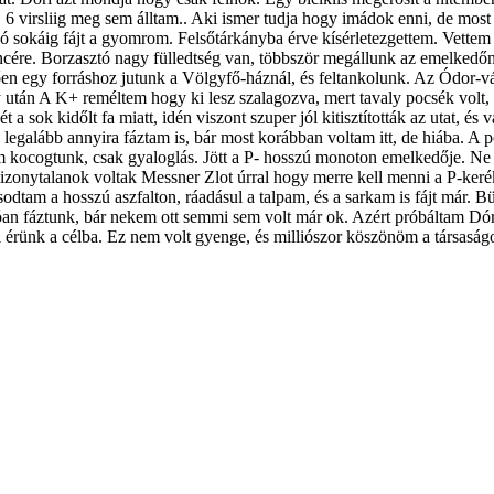
 virsliig meg sem álltam.. Aki ismer tudja hogy imádok enni, de most e
jó sokáig fájt a gyomrom. Felsőtárkányba érve kísérletezgettem. Vettem eg
incére. Borzasztó nagy fülledtség van, többször megállunk az emelkedőn
n egy forráshoz jutunk a Völgyfő-háznál, és feltankolunk. Az Ódor-vár
lgy után A K+ reméltem hogy ki lesz szalagozva, mert tavaly pocsék volt,
a sok kidőlt fa miatt, idén viszont szuper jól kitisztították az utat, és 
s legalább annyira fáztam is, bár most korábban voltam itt, de hiába. A
m kocogtunk, csak gyaloglás. Jött a P- hosszú monoton emelkedője. Ne
bizonytalanok voltak Messner Zlot úrral hogy merre kell menni a P-keré
sodtam a hosszú aszfalton, ráadásul a talpam, és a sarkam is fájt már.
an fáztunk, bár nekem ott semmi sem volt már ok. Azért próbáltam Dó
l érünk a célba. Ez nem volt gyenge, és milliószor köszönöm a társaság