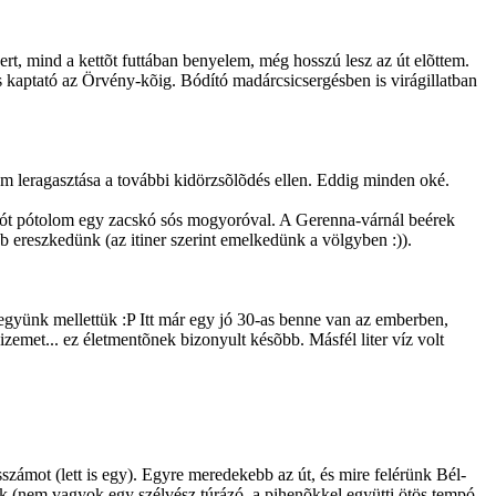
t, mind a kettõt futtában benyelem, még hosszú lesz az út elõttem.
 kaptató az Örvény-kõig. Bódító madárcsicsergésben is virágillatban
m leragasztása a további kidörzsõlõdés ellen. Eddig minden oké.
dt sót pótolom egy zacskó sós mogyoróval. A Gerenna-várnál beérek
b ereszkedünk (az itiner szerint emelkedünk a völgyben :)).
gyünk mellettük :P Itt már egy jó 30-as benne van az emberben,
zemet... ez életmentõnek bizonyult késõbb. Másfél liter víz volt
zámot (lett is egy). Egyre meredekebb az út, és mire felérünk Bél-
vök (nem vagyok egy szélvész túrázó, a pihenõkkel együtti ötös tempó