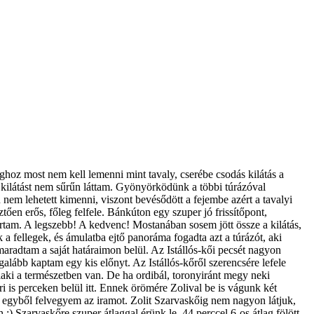
hoz most nem kell lemenni mint tavaly, cserébe csodás kilátás a
ű kilátást nem sűrűn láttam. Gyönyörködünk a többi túrázóval
em lehetett kimenni, viszont bevésődött a fejembe azért a tavalyi
en erős, főleg felfele. Bánkúton egy szuper jó frissítőpont,
 vártam. A legszebb! A kedvenc! Mostanában sosem jött össze a kilátás,
 fellegek, és ámulatba ejtő panoráma fogadta azt a túrázót, aki
 maradtam a saját határaimon belül. Az Istállós-kői pecsét nagyon
Legalább kaptam egy kis előnyt. Az Istállós-kőről szerencsére lefele
ki a természetben van. De ha ordibál, toronyiránt megy neki
ri is perceken belül itt. Ennek örömére Zolival be is vágunk két
y egyből felvegyem az iramot. Zolit Szarvaskőig nem nagyon látjuk,
) Szarvaskőre szuper átlaggal érünk le. 44 perccel 6-os átlag fölött