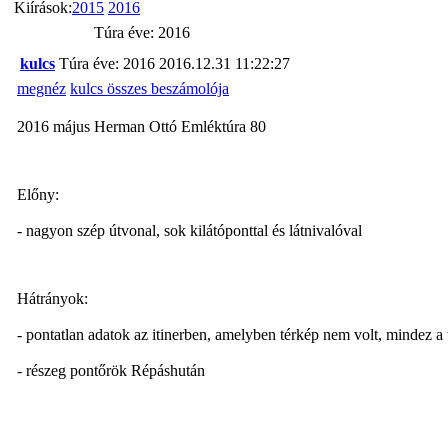
Kiírások:
2015
2016
Túra éve: 2016
kulcs
Túra éve: 2016
2016.12.31 11:22:27
megnéz
kulcs összes beszámolója
2016 május Herman Ottó Emléktúra 80
Előny:
- nagyon szép útvonal, sok kilátóponttal és látnivalóval
Hátrányok:
- pontatlan adatok az itinerben, amelyben térkép nem volt, mindez a
- részeg pontőrök Répáshután