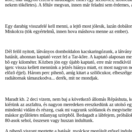
nekem tökéletes). A féltáv megvan, innen már feladni sem érdemes, a
Egy darabig visszafelé kell menni, a lejtõ most jólesik, lazán dobá
Miskolcra (tök egyértelmû, innen hova máshova menne az ember).
Dél felõl nyitott, látványos domboldalon kacskaringózunk, a látvány 
határát, ahonnan kaptató vezet fel a Tar-kõre. A kaptató alaposan me
bõ egy kilométer. Közben jön egy újabb kaptató, erre már rendkívül 
igen: vissza kellett mennünk a jelzés hiánya miatt, ez most nagyon n
elõzõ éjjel). Három perc pihenõ, amíg kitart a szõlõcukor, elbeszélg
radiátornak támaszkodva... derék, mit ne mondjak.
Maradt kb. 2 deci vizem, nem baj a következõ állomás Répáshuta, ké
kiérünk az aszfaltra, és nagyon meredeken ereszkedünk az utolsó egy 
mindenki vidám és részeg, csak mi vagyunk szótlanok és megviseltek
máskor gyûlöletes mûanyag szörpbõl. Bedagadt a lábfejem, próbálok l
80-asok sehol, összesen vagy huszan indultunk.
A pihenõ viszont megtette a hatását, nyolckor megújult erõvel indulu