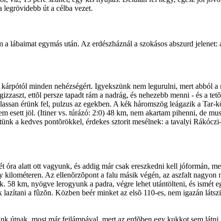
 legrövidebb út a célba vezet.
lom a lábaimat egymás után. Az erdészháznál a szokásos abszurd jelene
kárpótól minden nehézségért. Igyekszünk nem legurulni, mert abból a mél
gizzaszt, ettõl persze tapadt rám a nadrág, és nehezebb menni - és a te
lassan érünk fel, pulzus az egekben. A kék háromszög leágazik a Tar-kõ
em esett jöl. (Itiner vs. túrázó: 2:0) 48 km, nem akartam pihenni, de 
etünk a kedves pontõrökkel, érdekes sztorit mesélnek: a tavalyi Rákóczi-
t óra alatt ott vagyunk, és addig már csak ereszkedni kell jóformán, 
kilométeren. Az ellenõrzõpont a falu másik végén, az aszfalt nagyon ne
. 58 km, nyögve lerogyunk a padra, végre lehet utántölteni, és ismét e
azítani a fûzõn. Közben beér minket az elsõ 110-es, nem igazán látszi
nk útnak, most már fejlámpával, mert az erdõben egy kukkot sem látni. É