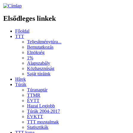
Elsődleges linkek
Főoldal
TTT
Teljesítménytúra...
Bemutatkozás
Elnökség
1%
Alapszabály
Közhasznúság
Saját túráink
Hírek
Túrák
Túranaptár
TTMR
ÉVTT
Hazai Legjobb
Túrák 2004-2017
ÉVKTT
TTT mozgalmak
Statisztikák
TTT kupa