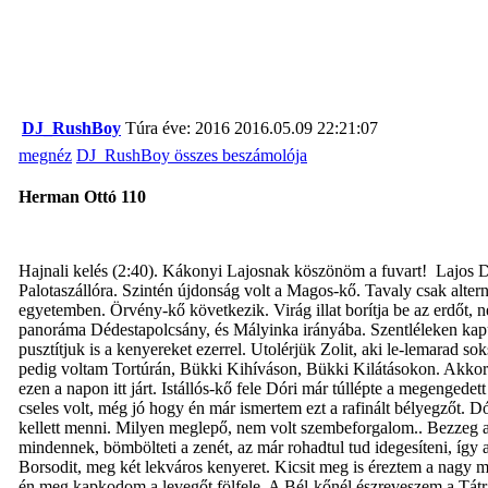
DJ_RushBoy
Túra éve: 2016
2016.05.09 22:21:07
megnéz
DJ_RushBoy összes beszámolója
Herman Ottó 110
Hajnali kelés (2:40). Kákonyi Lajosnak köszönöm a fuvart! Lajos Dó
Palotaszállóra. Szintén újdonság volt a Magos-kő. Tavaly csak alter
egyetemben. Örvény-kő következik. Virág illat borítja be az erdőt, 
panoráma Dédestapolcsány, és Mályinka irányába. Szentléleken kapunk
pusztítjuk is a kenyereket ezerrel. Utolérjük Zolit, aki le-lemarad s
pedig voltam Tortúrán, Bükki Kihíváson, Bükki Kilátásokon. Akkor n
ezen a napon itt járt. Istállós-kő fele Dóri már túllépte a megengede
cseles volt, még jó hogy én már ismertem ezt a rafinált bélyegzőt. Dór
kellett menni. Milyen meglepő, nem volt szembeforgalom.. Bezzeg a
mindennek, bömbölteti a zenét, az már rohadtul tud idegesíteni, így a
Borsodit, meg két lekváros kenyeret. Kicsit meg is éreztem a nagy m
én meg kapkodom a levegőt fölfele. A Bél-kőnél észreveszem a Tátrát