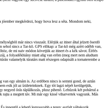
t: a jóember megkérdezi, hogy hova lesz a séta. Mondom neki,
ységbõl már nincs visszaút. Elérjük az itiner által jelzett õserdõ
tõn sehol sincs a Tar-kõ. GPS elõkap: a Tar-kõ még azért odébb van,
höz, de mi naiv módon követjük az itinert és a kék sávot. Éééés
muszáj, a folyadékhiány miatt alig van erõm (meg mert nem aludtam
túrán valamelyik túratárs matt részegen odapisált a tornaterembe a
meg van egy almám is. Az erdõben nincs is semmi gond, de aztán
m esik jól az ízületeinknek. Egy tót lagzi népét kerülgetjük,
gy negyed órás táplálkozás, plusz pihenõ. Lehúzok két pohárral a
k rajta a megtett táv. Mi már egy kissé viharvertek vagyunk. Más
s innentõl a lehetõ legrosszabb a terep: aszfalt váltakozik