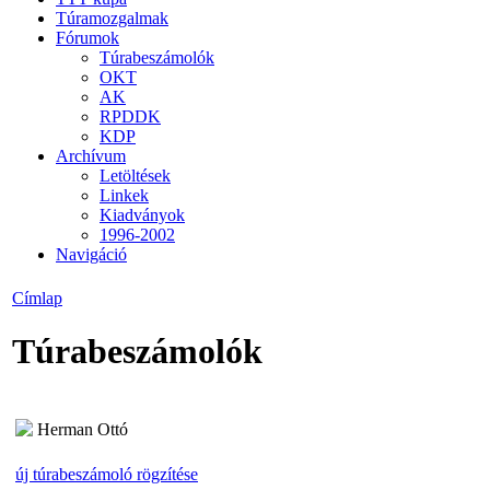
Túramozgalmak
Fórumok
Túrabeszámolók
OKT
AK
RPDDK
KDP
Archívum
Letöltések
Linkek
Kiadványok
1996-2002
Navigáció
Címlap
Túrabeszámolók
Herman Ottó
új túrabeszámoló rögzítése