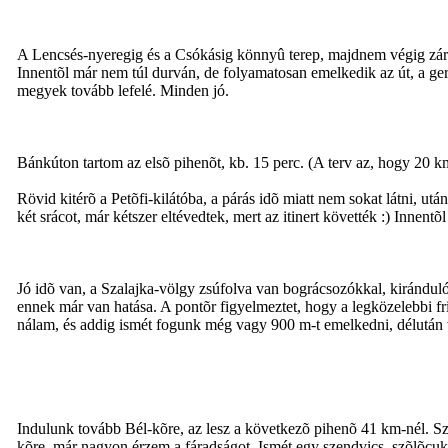
A Lencsés-nyeregig és a Csókásig könnyû terep, majdnem végig zárt 
Innentõl már nem túl durván, de folyamatosan emelkedik az út, a ge
megyek tovább lefelé. Minden jó.
Bánkúton tartom az elsõ pihenõt, kb. 15 perc. (A terv az, hogy 20 
Rövid kitérõ a Petõfi-kilátóba, a párás idõ miatt nem sokat látni, 
két srácot, már kétszer eltévedtek, mert az itinert követték :) Inn
Jó idõ van, a Szalajka-völgy zsúfolva van bográcsozókkal, kirándu
ennek már van hatása. A pontõr figyelmeztet, hogy a legközelebbi fri
nálam, és addig ismét fogunk még vagy 900 m-t emelkedni, délután 
Indulunk tovább Bél-kõre, az lesz a következõ pihenõ 41 km-nél. Sza
kõre, már nagyon érzem a fáradságot. Ismét egy szendvics, szõlõcuko