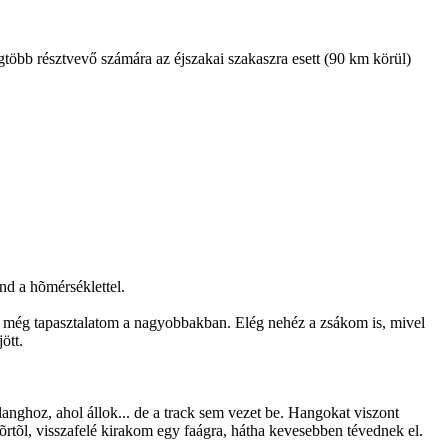
egtöbb résztvevő számára az éjszakai szakaszra esett (90 km körül)
nd a hõmérséklettel.
s még tapasztalatom a nagyobbakban. Elég nehéz a zsákom is, mivel
ött.
rlanghoz, ahol állok... de a track sem vezet be. Hangokat viszont
tõrtõl, visszafelé kirakom egy faágra, hátha kevesebben tévednek el.