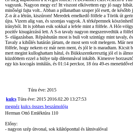
vagyunk. Nagyon megy ez! Itt viszont elkövettem egy jó nagy hibát. 6
minőségi fajta volt.. Abban a pillanatban szuper jól esett, de később 
Z-n át a létrán, kiszúrom! Meredek emelkedő fölfele a Török út ger
újra. Vizem alig van, és szomjas vagyok. A térképemnek köszönhetőe
irányból. Itt is jobban esik sokkal a lefele mint a fölfele. A Hór-vö
pozitív kisugárzású lett. A S-n tavaly nagyon megszenvedtük a fölfelét 
S- elágazásban. Répáshután most is buli volt szintúgy mint tavaly, é
Tavaly a kihűlés határán jártam, de most sem volt melegem. Már ne
fölfele, hogy nekem ez már nem ment, és jól le is maradtam. Kicsit 
mert megint kulloghattam hátul, és Bükkszentkeresztig jól el is álmo
küzdöttem ezzel a hülye talp dilemmával inkább. Kimenve borzasztó
egy kis kocogás imitálás, és 01:14 perckor, 18 óra 49-es menetidőve
Túra éve: 2015
kulcs
Túra éve: 2015
2016.02.20 13:27:53
megnéz
kulcs összes beszámolója
Herman Ottó Emléktúra 110
Előny:
- nagyon szép útvonal, sok kilátóponttal és látnivalóval