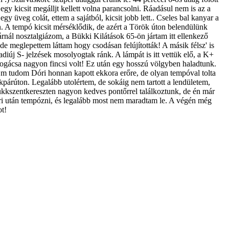
gy kicsit megálljt kellett volna parancsolni. Ráadásul nem is az a
y üveg colát, ettem a sajátból, kicsit jobb lett.. Cseles bal kanyar a
. A tempó kicsit mérséklődik, de azért a Török úton belendülünk
nál nosztalgiázom, a Bükki Kilátások 65-ön jártam itt ellenkező
 de meglepettem láttam hogy csodásan felújították! A másik félsz' is
vadiúj S- jelzések mosolyogtak ránk. A lámpát is itt vettük elő, a K+
 pogácsa nagyon fincsi volt! Ez után egy hosszú völgyben haladtunk.
 m tudom Dóri honnan kapott ekkora erőre, de olyan tempóval tolta
kpárúton. Legalább utolértem, de sokáig nem tartott a lendületem,
 Bükkszentkereszten nagyon kedves pontőrrel találkoztunk, de én már
ri után tempózni, és legalább most nem maradtam le. A végén még
ot!