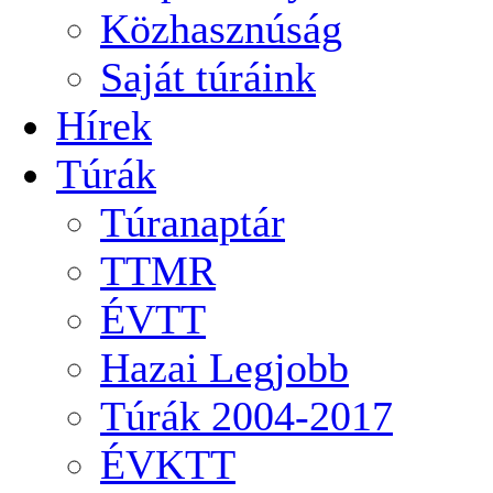
Közhasznúság
Saját túráink
Hírek
Túrák
Túranaptár
TTMR
ÉVTT
Hazai Legjobb
Túrák 2004-2017
ÉVKTT