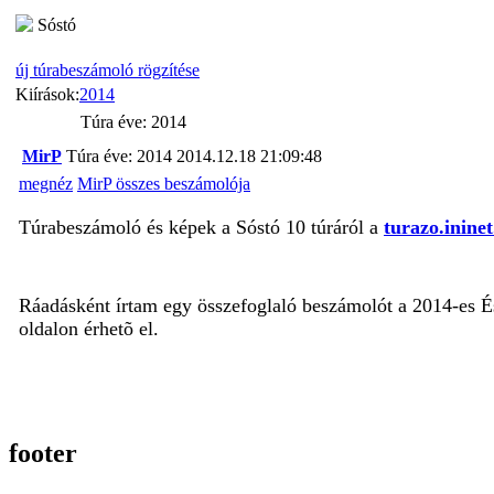
Sóstó
új túrabeszámoló rögzítése
Kiírások:
2014
Túra éve: 2014
MirP
Túra éve: 2014
2014.12.18 21:09:48
megnéz
MirP összes beszámolója
Túrabeszámoló és képek a Sóstó 10 túráról a
turazo.inine
Ráadásként írtam egy összefoglaló beszámolót a 2014-es É
oldalon érhetõ el.
footer