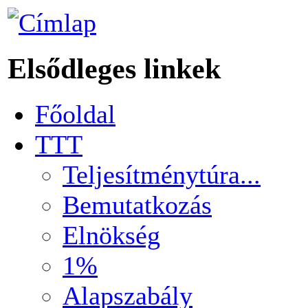
Elsődleges linkek
Főoldal
TTT
Teljesítménytúra...
Bemutatkozás
Elnökség
1%
Alapszabály