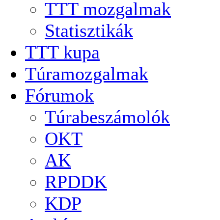
TTT mozgalmak
Statisztikák
TTT kupa
Túramozgalmak
Fórumok
Túrabeszámolók
OKT
AK
RPDDK
KDP