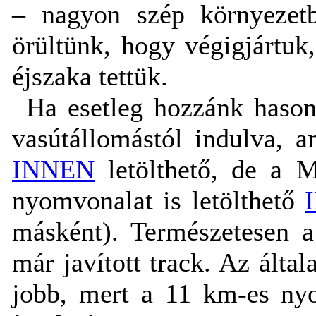
– nagyon szép környezet
örültünk, hogy végigjártu
éjszaka tettük.
Ha esetleg hozzánk hason
vasútállomástól indulva, 
INNEN
letölthető, de a M
nyomvonalat is letölthető
másként). Természetesen a
már javított track. Az álta
jobb, mert a 11 km-es ny