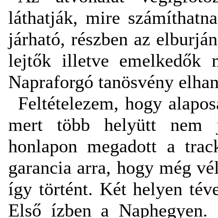
láthatják, mire számíthatn
járható, részben az elburj
lejtők illetve emelkedők 
Napraforgó tanösvény elhan
Feltételezem, hogy alapos
mert több helyütt nem j
honlapon megadott a track
garancia arra, hogy még vé
így történt. Két helyen té
Első ízben a Naphegyen. 