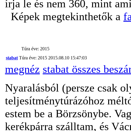
írja le és nem 360, mint am
Képek megtekinthetők a
f
Túra éve: 2015
stabat
Túra éve: 2015
2015.08.10 15:47:03
megnéz
stabat összes besz
Nyaralásból (persze csak ol
teljesítménytúrázóhoz méltó
estem be a Börzsönybe. Vag
kerékpárra szálltam, és Vá