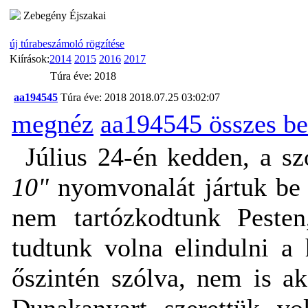
Zebegény Éjszakai
új túrabeszámoló rögzítése
Kiírások:
2014
2015
2016
2017
Túra éve: 2018
aa194545
Túra éve: 2018
2018.07.25 03:02:07
megnéz
aa194545 összes b
Július 24-én kedden, a s
10"
nyomvonalát jártuk be
nem tartózkodtunk Pesten
tudtunk volna elindulni a 
őszintén szólva, nem is a
Dunakanyart szerettük vo