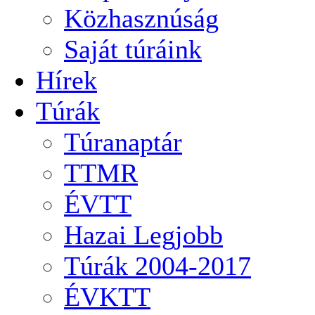
Közhasznúság
Saját túráink
Hírek
Túrák
Túranaptár
TTMR
ÉVTT
Hazai Legjobb
Túrák 2004-2017
ÉVKTT