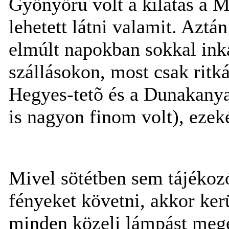
Gyönyörû volt a kilátás a
lehetett látni valamit. Aztá
elmúlt napokban sokkal inká
szállásokon, most csak ritk
Hegyes-tetõ és a Dunakanyar 
is nagyon finom volt), ezeké
Mivel sötétben sem tájékoz
fényeket követni, akkor ke
minden közeli lámpást mege