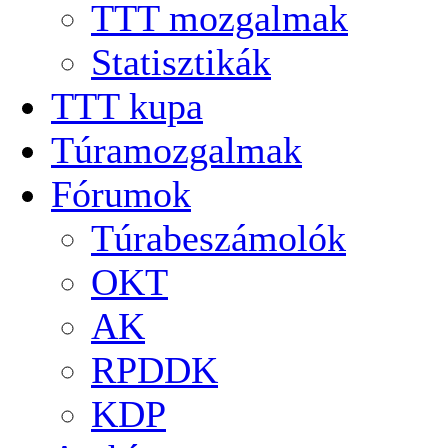
TTT mozgalmak
Statisztikák
TTT kupa
Túramozgalmak
Fórumok
Túrabeszámolók
OKT
AK
RPDDK
KDP