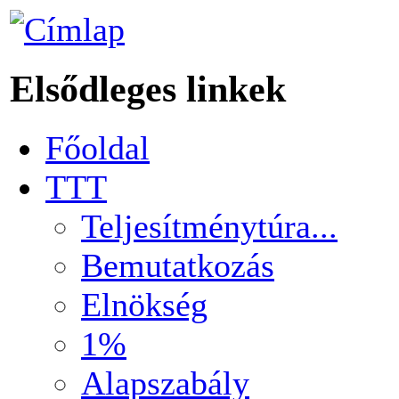
Elsődleges linkek
Főoldal
TTT
Teljesítménytúra...
Bemutatkozás
Elnökség
1%
Alapszabály