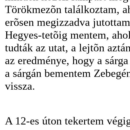
Törökmezõn találkoztam, ah
erõsen megizzadva jutottam 
Hegyes-tetõig mentem, ahol
tudták az utat, a lejtõn azt
az eredménye, hogy a sárga
a sárgán bementem Zebegény
vissza.
A 12-es úton tekertem végig