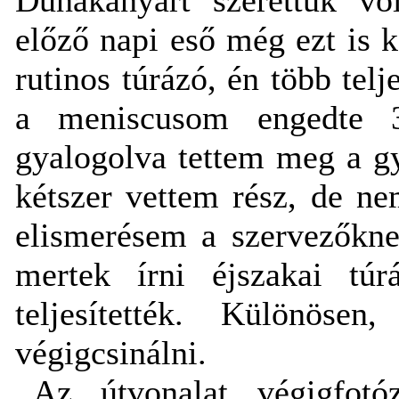
előző napi eső még ezt is 
rutinos túrázó, én több tel
a meniscusom engedte 3
gyalogolva tettem meg a gy
kétszer vettem rész, de n
elismerésem a szervezőkn
mertek írni éjszakai túr
teljesítették. Különöse
végigcsinálni.
Az útvonalat végigfotó