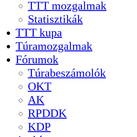
TTT mozgalmak
Statisztikák
TTT kupa
Túramozgalmak
Fórumok
Túrabeszámolók
OKT
AK
RPDDK
KDP