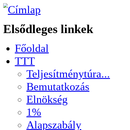
Elsődleges linkek
Főoldal
TTT
Teljesítménytúra...
Bemutatkozás
Elnökség
1%
Alapszabály