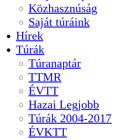
Közhasznúság
Saját túráink
Hírek
Túrák
Túranaptár
TTMR
ÉVTT
Hazai Legjobb
Túrák 2004-2017
ÉVKTT