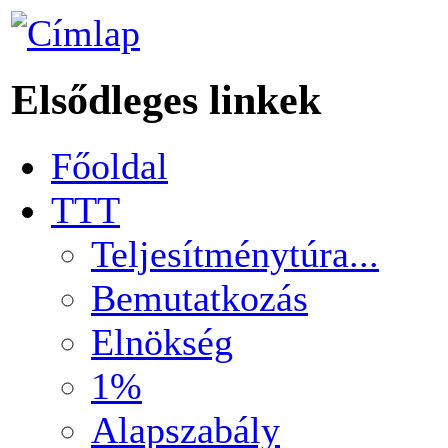
Elsődleges linkek
Főoldal
TTT
Teljesítménytúra...
Bemutatkozás
Elnökség
1%
Alapszabály