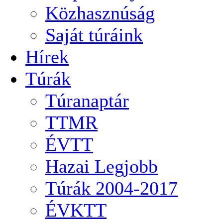
Közhasznúság
Saját túráink
Hírek
Túrák
Túranaptár
TTMR
ÉVTT
Hazai Legjobb
Túrák 2004-2017
ÉVKTT