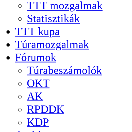
TTT mozgalmak
Statisztikák
TTT kupa
Túramozgalmak
Fórumok
Túrabeszámolók
OKT
AK
RPDDK
KDP