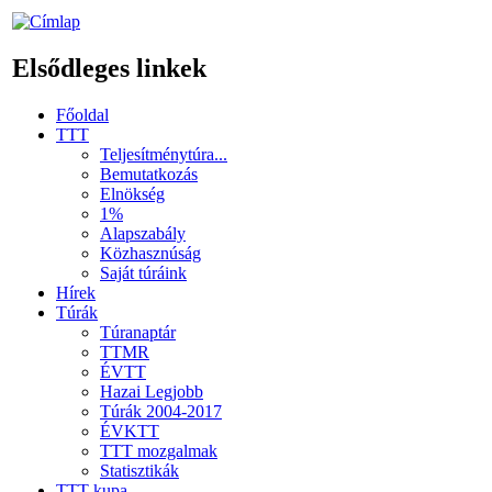
Elsődleges linkek
Főoldal
TTT
Teljesítménytúra...
Bemutatkozás
Elnökség
1%
Alapszabály
Közhasznúság
Saját túráink
Hírek
Túrák
Túranaptár
TTMR
ÉVTT
Hazai Legjobb
Túrák 2004-2017
ÉVKTT
TTT mozgalmak
Statisztikák
TTT kupa