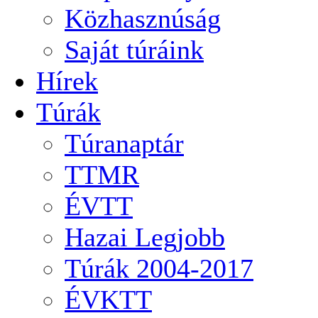
Közhasznúság
Saját túráink
Hírek
Túrák
Túranaptár
TTMR
ÉVTT
Hazai Legjobb
Túrák 2004-2017
ÉVKTT