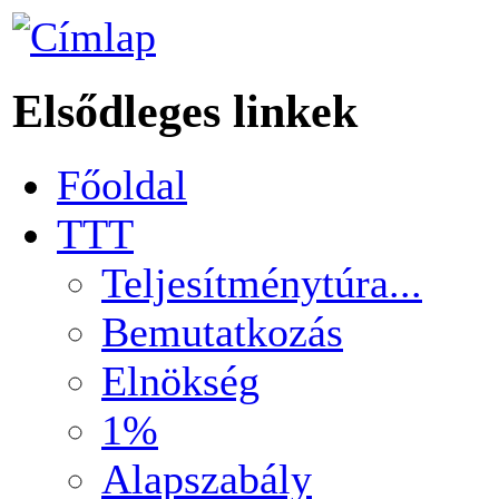
Elsődleges linkek
Főoldal
TTT
Teljesítménytúra...
Bemutatkozás
Elnökség
1%
Alapszabály