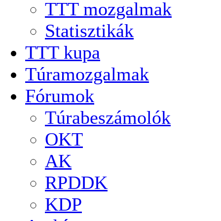
TTT mozgalmak
Statisztikák
TTT kupa
Túramozgalmak
Fórumok
Túrabeszámolók
OKT
AK
RPDDK
KDP