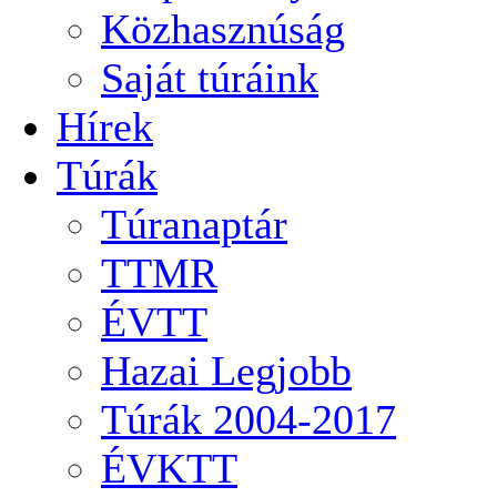
Közhasznúság
Saját túráink
Hírek
Túrák
Túranaptár
TTMR
ÉVTT
Hazai Legjobb
Túrák 2004-2017
ÉVKTT