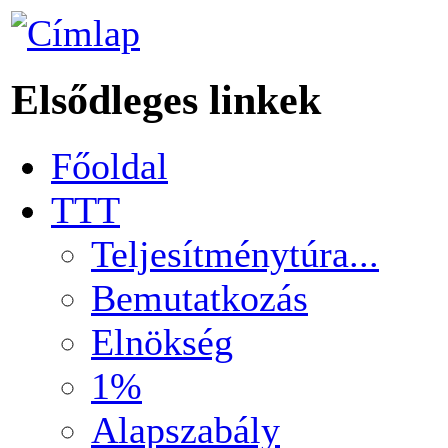
Elsődleges linkek
Főoldal
TTT
Teljesítménytúra...
Bemutatkozás
Elnökség
1%
Alapszabály