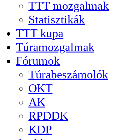
TTT mozgalmak
Statisztikák
TTT kupa
Túramozgalmak
Fórumok
Túrabeszámolók
OKT
AK
RPDDK
KDP