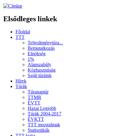
Elsődleges linkek
Főoldal
TTT
Teljesítménytúra...
Bemutatkozás
Elnökség
1%
Alapszabály
Közhasznúság
Saját túráink
Hírek
Túrák
Túranaptár
TTMR
ÉVTT
Hazai Legjobb
Túrák 2004-2017
ÉVKTT
TTT mozgalmak
Statisztikák
TTT kupa