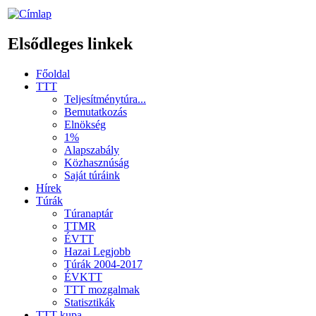
Elsődleges linkek
Főoldal
TTT
Teljesítménytúra...
Bemutatkozás
Elnökség
1%
Alapszabály
Közhasznúság
Saját túráink
Hírek
Túrák
Túranaptár
TTMR
ÉVTT
Hazai Legjobb
Túrák 2004-2017
ÉVKTT
TTT mozgalmak
Statisztikák
TTT kupa