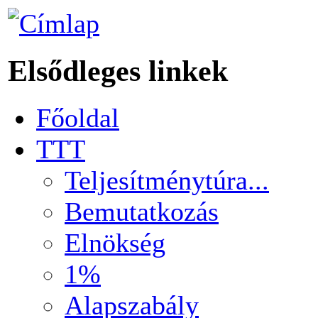
Elsődleges linkek
Főoldal
TTT
Teljesítménytúra...
Bemutatkozás
Elnökség
1%
Alapszabály