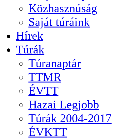
Közhasznúság
Saját túráink
Hírek
Túrák
Túranaptár
TTMR
ÉVTT
Hazai Legjobb
Túrák 2004-2017
ÉVKTT