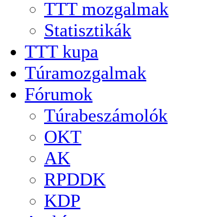
TTT mozgalmak
Statisztikák
TTT kupa
Túramozgalmak
Fórumok
Túrabeszámolók
OKT
AK
RPDDK
KDP