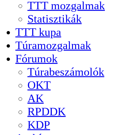
TTT mozgalmak
Statisztikák
TTT kupa
Túramozgalmak
Fórumok
Túrabeszámolók
OKT
AK
RPDDK
KDP