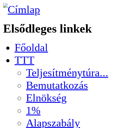
Elsődleges linkek
Főoldal
TTT
Teljesítménytúra...
Bemutatkozás
Elnökség
1%
Alapszabály