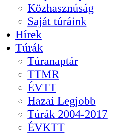
Közhasznúság
Saját túráink
Hírek
Túrák
Túranaptár
TTMR
ÉVTT
Hazai Legjobb
Túrák 2004-2017
ÉVKTT