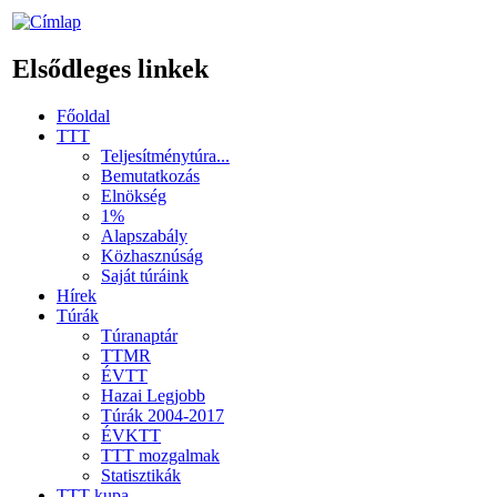
Elsődleges linkek
Főoldal
TTT
Teljesítménytúra...
Bemutatkozás
Elnökség
1%
Alapszabály
Közhasznúság
Saját túráink
Hírek
Túrák
Túranaptár
TTMR
ÉVTT
Hazai Legjobb
Túrák 2004-2017
ÉVKTT
TTT mozgalmak
Statisztikák
TTT kupa