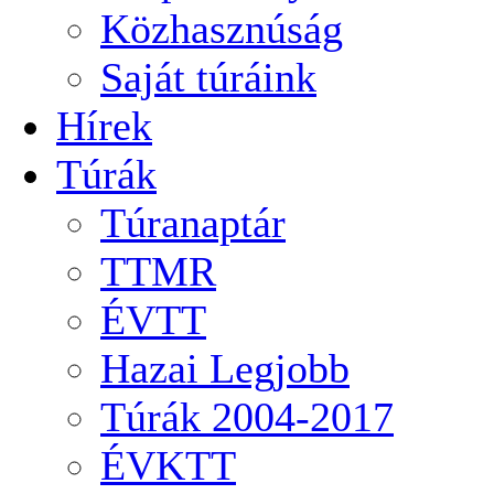
Közhasznúság
Saját túráink
Hírek
Túrák
Túranaptár
TTMR
ÉVTT
Hazai Legjobb
Túrák 2004-2017
ÉVKTT