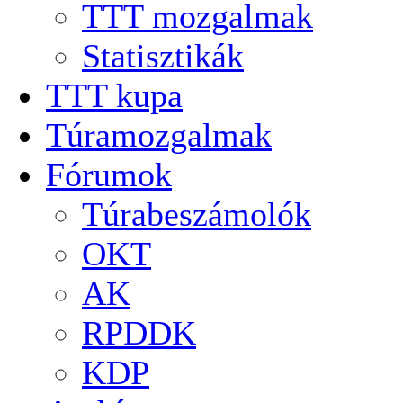
TTT mozgalmak
Statisztikák
TTT kupa
Túramozgalmak
Fórumok
Túrabeszámolók
OKT
AK
RPDDK
KDP