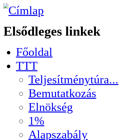
Elsődleges linkek
Főoldal
TTT
Teljesítménytúra...
Bemutatkozás
Elnökség
1%
Alapszabály