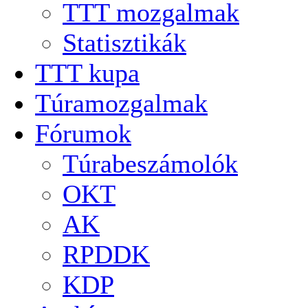
TTT mozgalmak
Statisztikák
TTT kupa
Túramozgalmak
Fórumok
Túrabeszámolók
OKT
AK
RPDDK
KDP