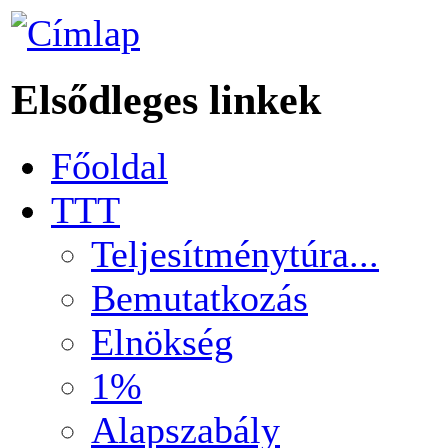
Elsődleges linkek
Főoldal
TTT
Teljesítménytúra...
Bemutatkozás
Elnökség
1%
Alapszabály