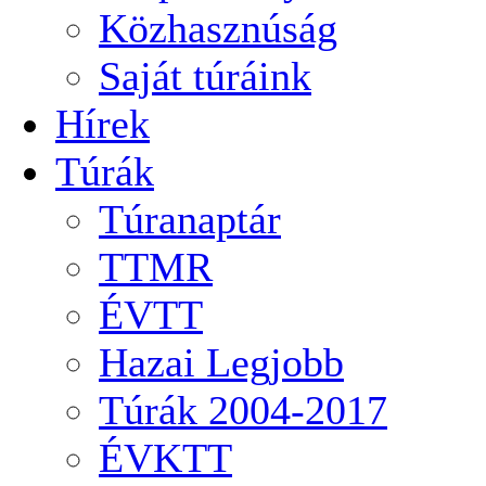
Közhasznúság
Saját túráink
Hírek
Túrák
Túranaptár
TTMR
ÉVTT
Hazai Legjobb
Túrák 2004-2017
ÉVKTT