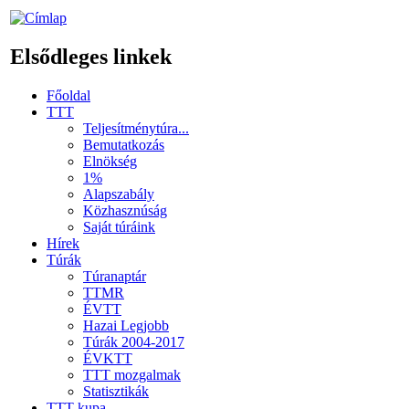
Elsődleges linkek
Főoldal
TTT
Teljesítménytúra...
Bemutatkozás
Elnökség
1%
Alapszabály
Közhasznúság
Saját túráink
Hírek
Túrák
Túranaptár
TTMR
ÉVTT
Hazai Legjobb
Túrák 2004-2017
ÉVKTT
TTT mozgalmak
Statisztikák
TTT kupa