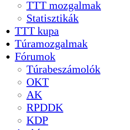
TTT mozgalmak
Statisztikák
TTT kupa
Túramozgalmak
Fórumok
Túrabeszámolók
OKT
AK
RPDDK
KDP