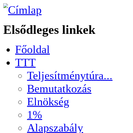
Elsődleges linkek
Főoldal
TTT
Teljesítménytúra...
Bemutatkozás
Elnökség
1%
Alapszabály