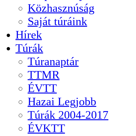
Közhasznúság
Saját túráink
Hírek
Túrák
Túranaptár
TTMR
ÉVTT
Hazai Legjobb
Túrák 2004-2017
ÉVKTT