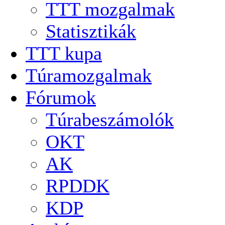
TTT mozgalmak
Statisztikák
TTT kupa
Túramozgalmak
Fórumok
Túrabeszámolók
OKT
AK
RPDDK
KDP