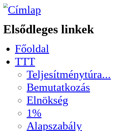
Elsődleges linkek
Főoldal
TTT
Teljesítménytúra...
Bemutatkozás
Elnökség
1%
Alapszabály