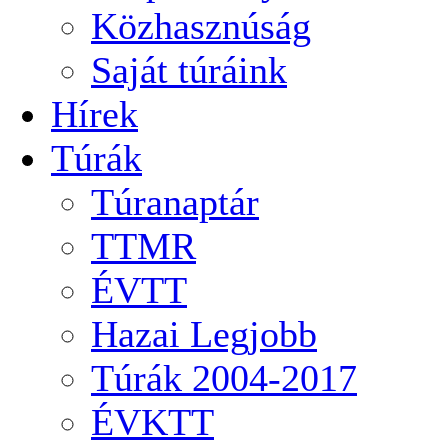
Közhasznúság
Saját túráink
Hírek
Túrák
Túranaptár
TTMR
ÉVTT
Hazai Legjobb
Túrák 2004-2017
ÉVKTT