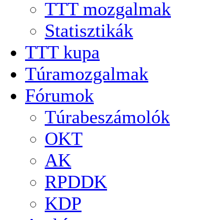
TTT mozgalmak
Statisztikák
TTT kupa
Túramozgalmak
Fórumok
Túrabeszámolók
OKT
AK
RPDDK
KDP