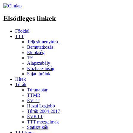
Elsődleges linkek
Főoldal
TTT
Teljesítménytúra...
Bemutatkozás
Elnökség
1%
Alapszabály
Közhasznúság
Saját túráink
Hírek
Túrák
Túranaptár
TTMR
ÉVTT
Hazai Legjobb
Túrák 2004-2017
ÉVKTT
TTT mozgalmak
Statisztikák
TTT kupa