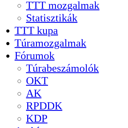
TTT mozgalmak
Statisztikák
TTT kupa
Túramozgalmak
Fórumok
Túrabeszámolók
OKT
AK
RPDDK
KDP