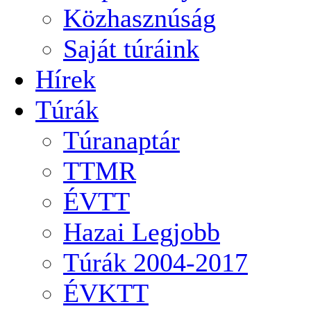
Közhasznúság
Saját túráink
Hírek
Túrák
Túranaptár
TTMR
ÉVTT
Hazai Legjobb
Túrák 2004-2017
ÉVKTT