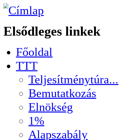
Elsődleges linkek
Főoldal
TTT
Teljesítménytúra...
Bemutatkozás
Elnökség
1%
Alapszabály