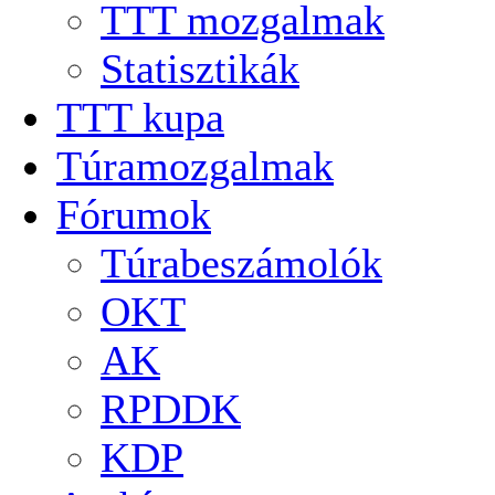
TTT mozgalmak
Statisztikák
TTT kupa
Túramozgalmak
Fórumok
Túrabeszámolók
OKT
AK
RPDDK
KDP