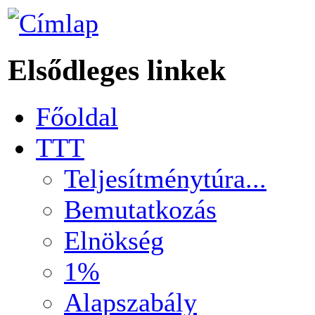
Elsődleges linkek
Főoldal
TTT
Teljesítménytúra...
Bemutatkozás
Elnökség
1%
Alapszabály