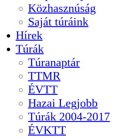
Közhasznúság
Saját túráink
Hírek
Túrák
Túranaptár
TTMR
ÉVTT
Hazai Legjobb
Túrák 2004-2017
ÉVKTT