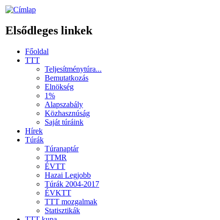
Elsődleges linkek
Főoldal
TTT
Teljesítménytúra...
Bemutatkozás
Elnökség
1%
Alapszabály
Közhasznúság
Saját túráink
Hírek
Túrák
Túranaptár
TTMR
ÉVTT
Hazai Legjobb
Túrák 2004-2017
ÉVKTT
TTT mozgalmak
Statisztikák
TTT kupa