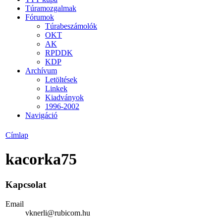
Túramozgalmak
Fórumok
Túrabeszámolók
OKT
AK
RPDDK
KDP
Archívum
Letöltések
Linkek
Kiadványok
1996-2002
Navigáció
Címlap
kacorka75
Kapcsolat
Email
vknerli@rubicom.hu