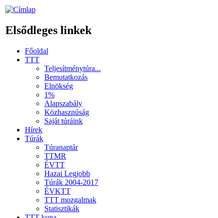
Elsődleges linkek
Főoldal
TTT
Teljesítménytúra...
Bemutatkozás
Elnökség
1%
Alapszabály
Közhasznúság
Saját túráink
Hírek
Túrák
Túranaptár
TTMR
ÉVTT
Hazai Legjobb
Túrák 2004-2017
ÉVKTT
TTT mozgalmak
Statisztikák
TTT kupa