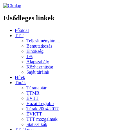
Elsődleges linkek
Főoldal
TTT
Teljesítménytúra...
Bemutatkozás
Elnökség
1%
Alapszabály
Közhasznúság
Saját túráink
Hírek
Túrák
Túranaptár
TTMR
ÉVTT
Hazai Legjobb
Túrák 2004-2017
ÉVKTT
TTT mozgalmak
Statisztikák
TTT kupa