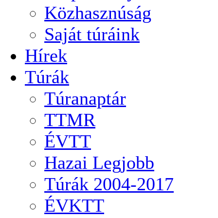
Közhasznúság
Saját túráink
Hírek
Túrák
Túranaptár
TTMR
ÉVTT
Hazai Legjobb
Túrák 2004-2017
ÉVKTT