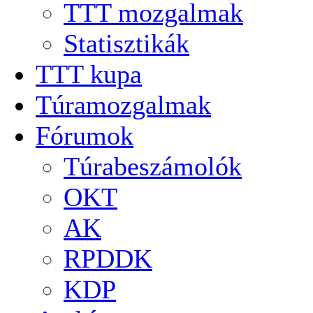
TTT mozgalmak
Statisztikák
TTT kupa
Túramozgalmak
Fórumok
Túrabeszámolók
OKT
AK
RPDDK
KDP