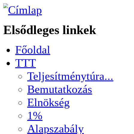
Elsődleges linkek
Főoldal
TTT
Teljesítménytúra...
Bemutatkozás
Elnökség
1%
Alapszabály