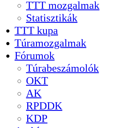
TTT mozgalmak
Statisztikák
TTT kupa
Túramozgalmak
Fórumok
Túrabeszámolók
OKT
AK
RPDDK
KDP