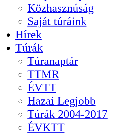
Közhasznúság
Saját túráink
Hírek
Túrák
Túranaptár
TTMR
ÉVTT
Hazai Legjobb
Túrák 2004-2017
ÉVKTT