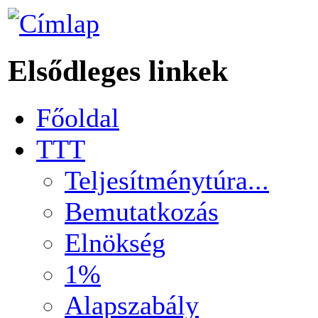
Elsődleges linkek
Főoldal
TTT
Teljesítménytúra...
Bemutatkozás
Elnökség
1%
Alapszabály