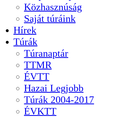
Közhasznúság
Saját túráink
Hírek
Túrák
Túranaptár
TTMR
ÉVTT
Hazai Legjobb
Túrák 2004-2017
ÉVKTT