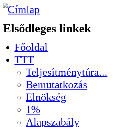
Elsődleges linkek
Főoldal
TTT
Teljesítménytúra...
Bemutatkozás
Elnökség
1%
Alapszabály