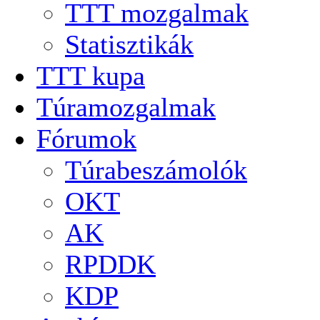
TTT mozgalmak
Statisztikák
TTT kupa
Túramozgalmak
Fórumok
Túrabeszámolók
OKT
AK
RPDDK
KDP