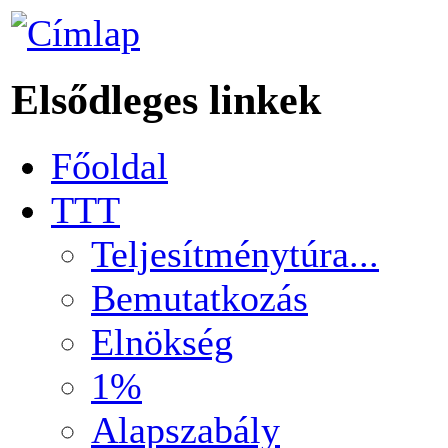
Elsődleges linkek
Főoldal
TTT
Teljesítménytúra...
Bemutatkozás
Elnökség
1%
Alapszabály