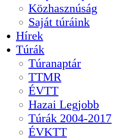
Közhasznúság
Saját túráink
Hírek
Túrák
Túranaptár
TTMR
ÉVTT
Hazai Legjobb
Túrák 2004-2017
ÉVKTT