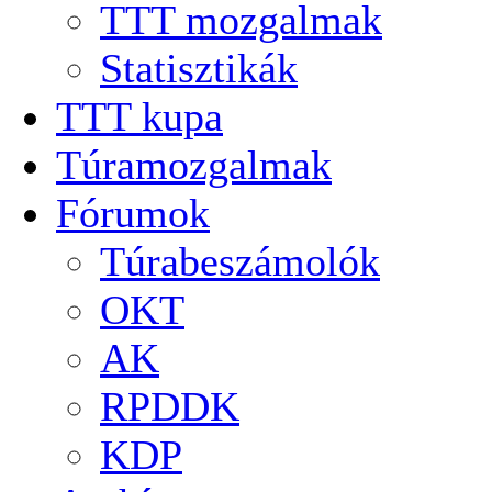
TTT mozgalmak
Statisztikák
TTT kupa
Túramozgalmak
Fórumok
Túrabeszámolók
OKT
AK
RPDDK
KDP