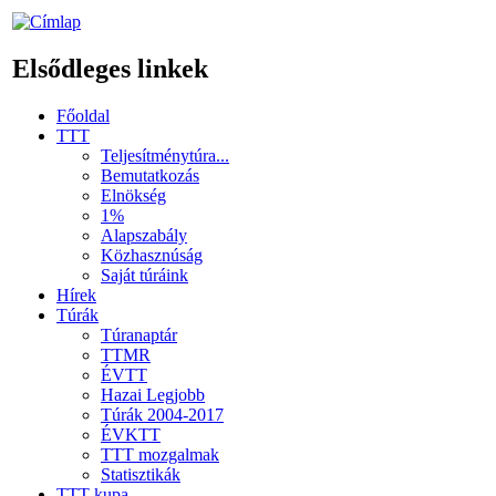
Elsődleges linkek
Főoldal
TTT
Teljesítménytúra...
Bemutatkozás
Elnökség
1%
Alapszabály
Közhasznúság
Saját túráink
Hírek
Túrák
Túranaptár
TTMR
ÉVTT
Hazai Legjobb
Túrák 2004-2017
ÉVKTT
TTT mozgalmak
Statisztikák
TTT kupa