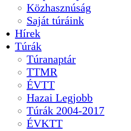
Közhasznúság
Saját túráink
Hírek
Túrák
Túranaptár
TTMR
ÉVTT
Hazai Legjobb
Túrák 2004-2017
ÉVKTT