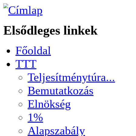
Elsődleges linkek
Főoldal
TTT
Teljesítménytúra...
Bemutatkozás
Elnökség
1%
Alapszabály