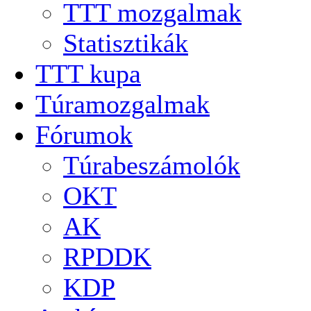
TTT mozgalmak
Statisztikák
TTT kupa
Túramozgalmak
Fórumok
Túrabeszámolók
OKT
AK
RPDDK
KDP