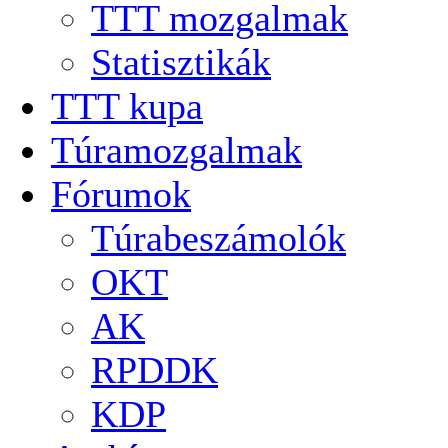
TTT mozgalmak
Statisztikák
TTT kupa
Túramozgalmak
Fórumok
Túrabeszámolók
OKT
AK
RPDDK
KDP