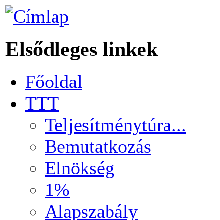
Elsődleges linkek
Főoldal
TTT
Teljesítménytúra...
Bemutatkozás
Elnökség
1%
Alapszabály