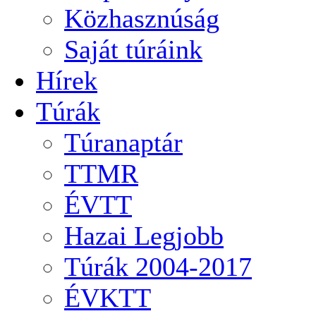
Közhasznúság
Saját túráink
Hírek
Túrák
Túranaptár
TTMR
ÉVTT
Hazai Legjobb
Túrák 2004-2017
ÉVKTT