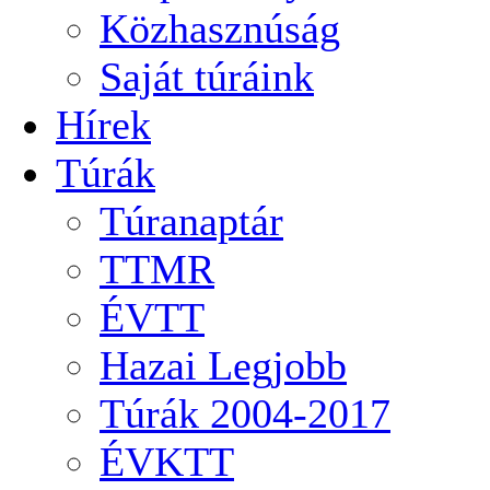
Közhasznúság
Saját túráink
Hírek
Túrák
Túranaptár
TTMR
ÉVTT
Hazai Legjobb
Túrák 2004-2017
ÉVKTT