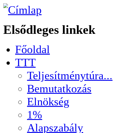
Elsődleges linkek
Főoldal
TTT
Teljesítménytúra...
Bemutatkozás
Elnökség
1%
Alapszabály