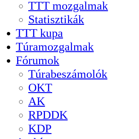
TTT mozgalmak
Statisztikák
TTT kupa
Túramozgalmak
Fórumok
Túrabeszámolók
OKT
AK
RPDDK
KDP