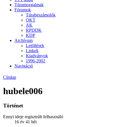
Túramozgalmak
Fórumok
Túrabeszámolók
OKT
AK
RPDDK
KDP
Archívum
Letöltések
Linkek
Kiadványok
1996-2002
Navigáció
Címlap
hubele006
Történet
Ennyi ideje regisztrált felhasználó
16 év 41 hét