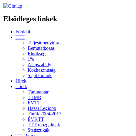
Elsődleges linkek
Főoldal
TTT
Teljesítménytúra...
Bemutatkozás
Elnökség
1%
Alapszabály
Közhasznúság
Saját túráink
Hírek
Túrák
Túranaptár
TTMR
ÉVTT
Hazai Legjobb
Túrák 2004-2017
ÉVKTT
TTT mozgalmak
Statisztikák
TTT kupa