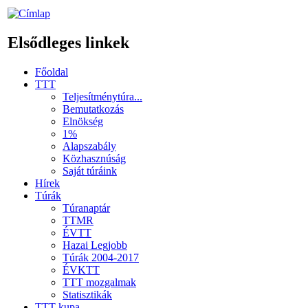
Elsődleges linkek
Főoldal
TTT
Teljesítménytúra...
Bemutatkozás
Elnökség
1%
Alapszabály
Közhasznúság
Saját túráink
Hírek
Túrák
Túranaptár
TTMR
ÉVTT
Hazai Legjobb
Túrák 2004-2017
ÉVKTT
TTT mozgalmak
Statisztikák
TTT kupa