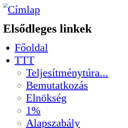
Elsődleges linkek
Főoldal
TTT
Teljesítménytúra...
Bemutatkozás
Elnökség
1%
Alapszabály