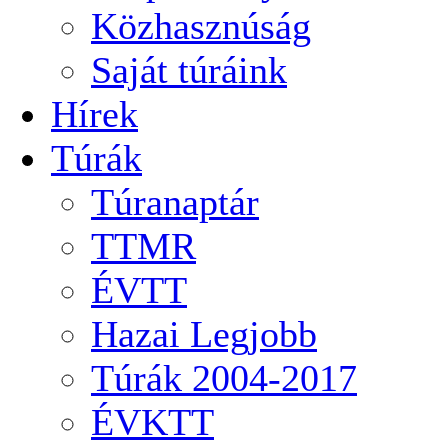
Közhasznúság
Saját túráink
Hírek
Túrák
Túranaptár
TTMR
ÉVTT
Hazai Legjobb
Túrák 2004-2017
ÉVKTT