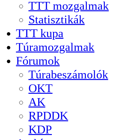
TTT mozgalmak
Statisztikák
TTT kupa
Túramozgalmak
Fórumok
Túrabeszámolók
OKT
AK
RPDDK
KDP