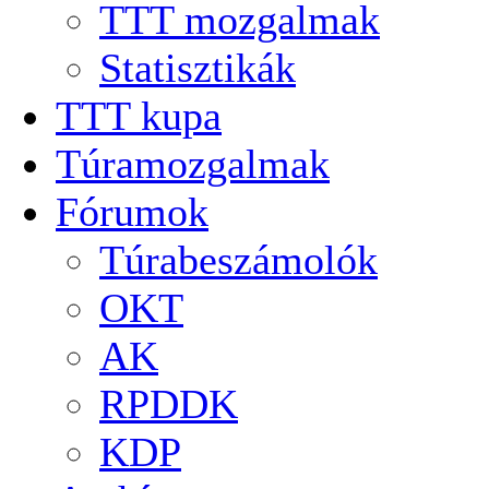
TTT mozgalmak
Statisztikák
TTT kupa
Túramozgalmak
Fórumok
Túrabeszámolók
OKT
AK
RPDDK
KDP