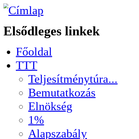
Elsődleges linkek
Főoldal
TTT
Teljesítménytúra...
Bemutatkozás
Elnökség
1%
Alapszabály