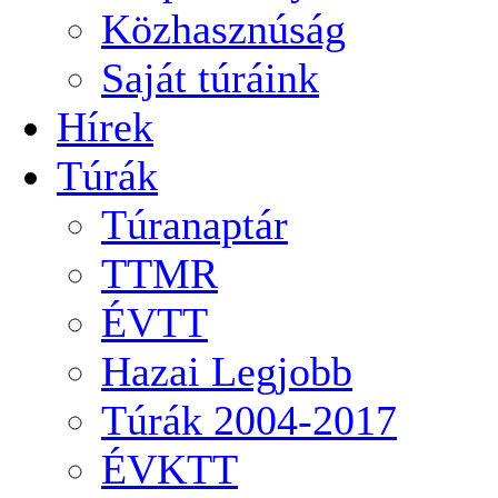
Közhasznúság
Saját túráink
Hírek
Túrák
Túranaptár
TTMR
ÉVTT
Hazai Legjobb
Túrák 2004-2017
ÉVKTT