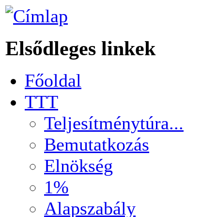
Elsődleges linkek
Főoldal
TTT
Teljesítménytúra...
Bemutatkozás
Elnökség
1%
Alapszabály