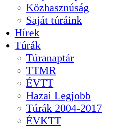
Közhasznúság
Saját túráink
Hírek
Túrák
Túranaptár
TTMR
ÉVTT
Hazai Legjobb
Túrák 2004-2017
ÉVKTT